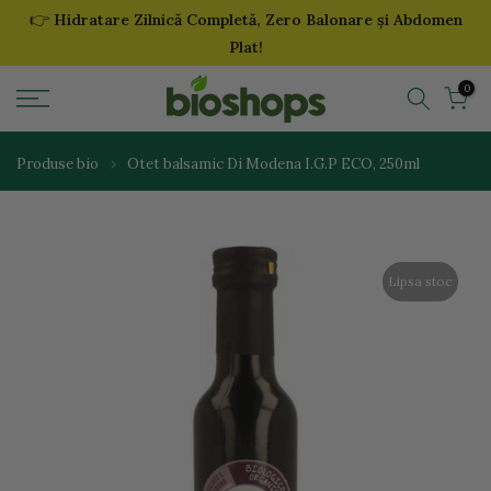
👉
Hidratare Zilnică Completă, Zero Balonare și Abdomen
Sari
Plat!
la
continut
0
Produse bio
Otet balsamic Di Modena I.G.P ECO, 250ml
Lipsa stoc