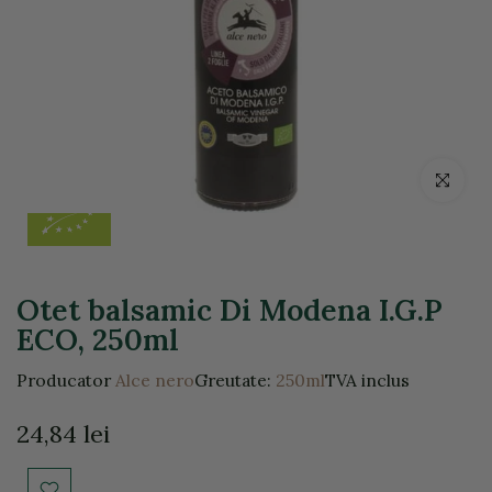
Click pentr
Otet balsamic Di Modena I.G.P
ECO, 250ml
Producator
Alce nero
Greutate:
250ml
TVA inclus
24,84 lei