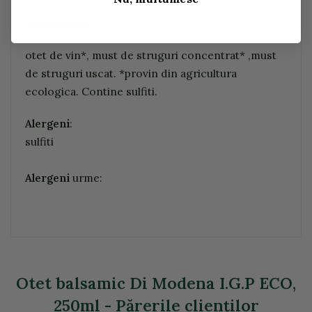
Ingrediente:
otet de vin*, must de struguri concentrat* ,must
de struguri uscat. *provin din agricultura
ecologica. Contine sulfiti.
Alergeni
:
sulfiti
Alergeni
urme:
Otet balsamic Di Modena I.G.P ECO,
250ml - Părerile clienţilor