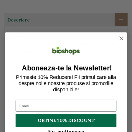
Descriere
Descriere:
Alce Nero otet balsamic bio Di Modena I.G.P. este
obtinut din must de struguri italieni si produs prin
adaugarea otetului de vin la mustul de struguri,
Aboneaza-te la Newsletter!
impreuna cu o anumita cantitate de otet balsamic
vechi de 10 ani. Mustul vine exclusiv din
Primeste 10% Reducere! Fii primul care afla
urmatoarele soiuri de struguri: Lambrusco,
despre noile noastre produse si promotiile
disponibile!
Sangiovese, Trebbiani, Albana, Ancellotta, Fortana
si Montuni. A fost atribuita categoria Two Leaf cu
eticheta de argint in clasificarea definita de A.I.B
Assaggiatori Italiani Balsamico - Italian Balsamic
OBTINE 10% DISCOUNT
Tasters. Caracterizat de vascozitatea medie, este
perfect pentru salate, marinate si gratare.
Nu, multumesc