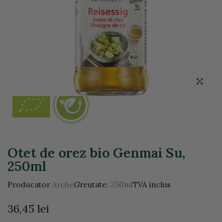
Click pentr
Otet de orez bio Genmai Su,
250ml
Producator
Arche
Greutate:
250ml
TVA inclus
36,45 lei