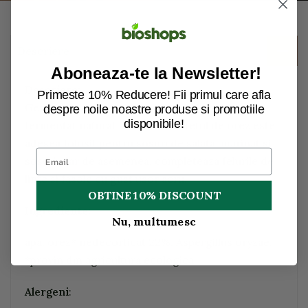
Descriere
Aboneaza-te la Newsletter!
Descriere:
Primeste 10% Reducere! Fii primul care afla
Genmai Su Arche este un otet de orez bio
despre noile noastre produse si promotiile
disponibile!
fermentat natural, fin si acru. Otetul de orez este
adesea folosit pentru sosuri de salata, marinat si
sosuri, dar de asemenea, completeaza felurile de
linte si fasole cu gust usor acru.
OBTINE 10% DISCOUNT
Ingrediente:
Nu, multumesc
apa, orez* nedecorticat 22%, Aspergillus oryzae.
*provin din agricultura ecologica.
Alergeni
: