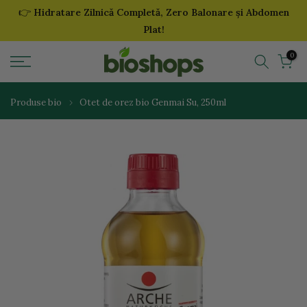
👉
Hidratare Zilnică Completă, Zero Balonare și Abdomen
Sari
Plat!
la
continut
0
Produse bio
Otet de orez bio Genmai Su, 250ml