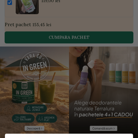
Pudră de Curmale și Ghimbir, ECO, 300g
119,00 lei
| Golden Flavours
Pret pachet
155,45 lei
CUMPARA PACHET