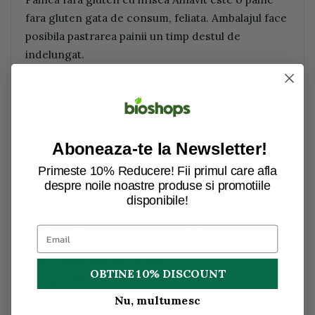
fara gluten gata de consum, feliata. Ambalajul face
posibila pastrarea painii un timp destul de
indelungat.
Ingrediente:
aluat natural de hrisca* 33% (faina de
hrisca integrala* 55%, apa), apa,
SUSAN
* 13%, faina
de porumb*, seminte de in*, faina de hrisca
integrala* 4%, faina de mei integrala*, faina de
Aboneaza-te la Newsletter!
SOIA
* 3%, mare sare, fibre de mere*, emulgator:
Primeste 10% Reducere! Fii primul care afla
lecitina de
SOIA
*
despre noile noastre produse si promotiile
*din agricultura ecologica
disponibile!
Poate contine urme de oua, lupin.
Valori nutritionale/100ml:
OBTINE 10% DISCOUNT
Energie 1064kj/255kcal,
Fibre 8.8g,
Nu, multumesc