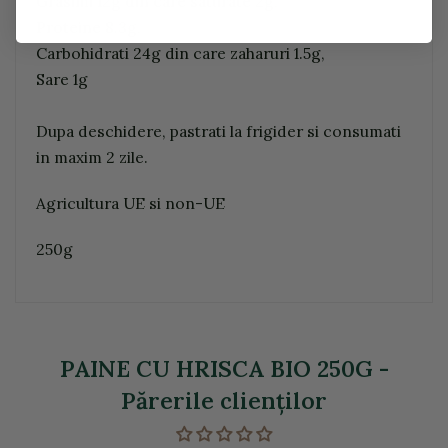
Grasimi 12g din care saturate 2g,
Proteine 8.3g,
Carbohidrati 24g din care zaharuri 1.5g,
Sare 1g
Dupa deschidere, pastrati la frigider si consumati
in maxim 2 zile.
Agricultura UE si non-UE
250g
PAINE CU HRISCA BIO 250G -
Părerile clienţilor