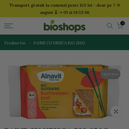
Transport gratuit la comenzi peste 150 lei - doar pe 7-9
Sari
⏳
august
01 zi 14:53:45
la
continut
0
Produse bio
PAINE CU HRISCA BIO 250G
Lipsa stoc
Click pentr