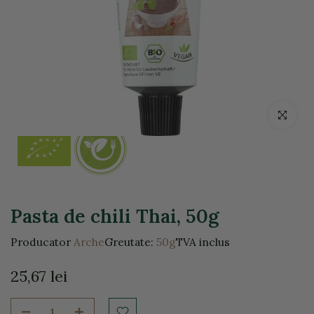
Click pentr
Pasta de chili Thai, 50g
Producator
Arche
Greutate:
50g
TVA inclus
25,67 lei