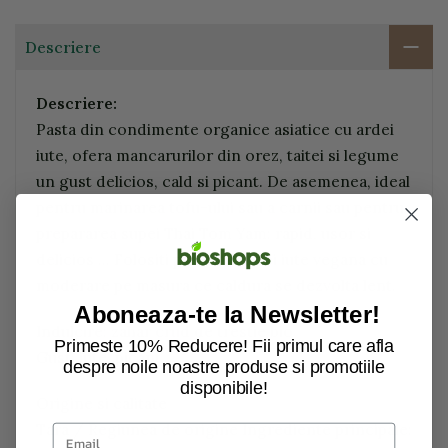
Descriere
Descriere:
Pasta din condimente organice asiatice cu ardei
iute, ofera mancarurilor din orez, taitei si legume
un gust delicios, cald si picant. De asemenea, ideal
pentru marinarea tofu-ului sau a carnii sau pentru
prepararea supei Thai Tom Yam: rapid, usor si
delicios ... Folositi pasta de ardei iute vegana cu
moderare pe masura ce caldura se dezvolta lent.
Aboneaza-te la Newsletter!
Indulcire: zahar crud de trestie bio
Primeste 10% Reducere! Fii primul care afla
Gust: iute, picant
despre noile noastre produse si promotiile
disponibile!
Origine si calitate
Tara / Regiunea de origine Ingrediente principale: