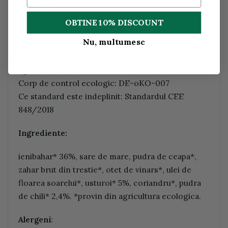
Germania
Produs organic: da
OBTINE 10% DISCOUNT
Ponderea ingredientelor organice: 100% organic
Nu, multumesc
Sigiliul de stat: Sigla organica a UE, sigiliul organic
Adaugarea la tara a siglei UE: Agricultura UE /
agricultura non-UE
Corp de control ecologic: DE-oKO-007
Ce standard este indeplinit: Standardul CEE
848/2018
Ingrediente:
ienibahar* 36%, sare de mare, pudra de ceapa*,
zahar brut din trestie*, otet de vinars*, ulei de
floarea soarelui*, usturoi* 5%, coriandru*, pudra
de chili* 2,4%. *provin din agricultura ecologica.
Alergeni
: