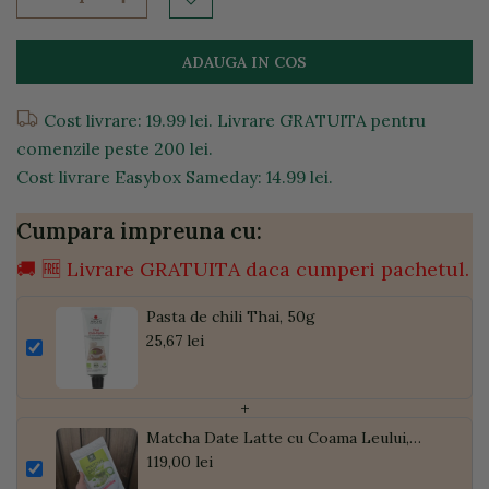
ADAUGA IN COS
Cost livrare: 19.99 lei. Livrare GRATUITA pentru
comenzile peste 200 lei.
Cost livrare Easybox Sameday: 14.99 lei.
Cumpara impreuna cu:
🚚 🆓 Livrare GRATUITA daca cumperi pachetul.
Pasta de chili Thai, 50g
25,67 lei
+
Matcha Date Latte cu Coama Leului,
Pudră de Curmale și Ghimbir, ECO, 300g
119,00 lei
| Golden Flavours