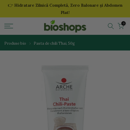
👉
Hidratare Zilnică Completă, Zero Balonare și Abdomen
Sari
Plat!
la
continut
0
Produse bio
Pasta de chili Thai, 50g