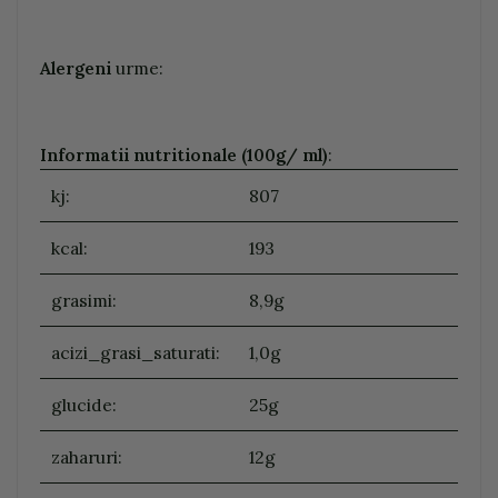
Alergeni
urme:
Informatii nutritionale (100g/ ml)
:
kj:
807
kcal:
193
grasimi:
8,9g
acizi_grasi_saturati:
1,0g
glucide:
25g
zaharuri:
12g