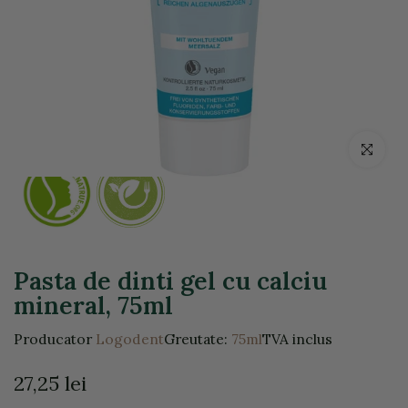
Click pentr
Pasta de dinti gel cu calciu
mineral, 75ml
Producator
Logodent
Greutate:
75ml
TVA inclus
27,25 lei