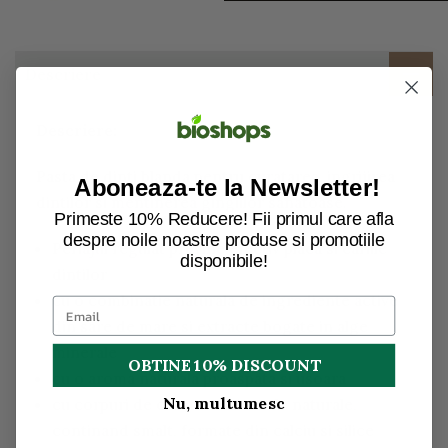
Descriere
Descriere:
Pasta de dinti blanda pentru curatarea, ingrijirea
Aboneaza-te la Newsletter!
dintilor si mentinerea gingiilor sanatoase.
Primeste 10% Reducere! Fii primul care afla
despre noile noastre produse si promotiile
Periajul regulat previne efectiv placa si cariile
disponibile!
dintilor
cu o combinatie naturala de ingrediente active
din sare de mare si extracte bogate in alge
minerale
OBTINE 10% DISCOUNT
cu o aroma naturala proaspata si usoara
Nu, multumesc
cu corpuri de curatare minerale naturale,
continand smalt, formate din calciu si silice