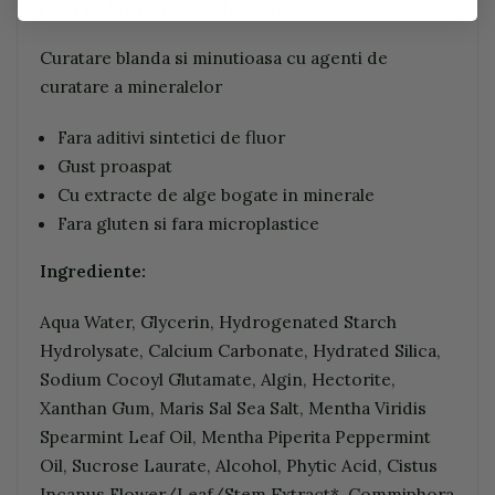
fara aditivi sintetici de fluor
Curatare blanda si minutioasa cu agenti de
curatare a mineralelor
Fara aditivi sintetici de fluor
Gust proaspat
Cu extracte de alge bogate in minerale
Fara gluten si fara microplastice
Ingrediente:
Aqua Water, Glycerin, Hydrogenated Starch
Hydrolysate, Calcium Carbonate, Hydrated Silica,
Sodium Cocoyl Glutamate, Algin, Hectorite,
Xanthan Gum, Maris Sal Sea Salt, Mentha Viridis
Spearmint Leaf Oil, Mentha Piperita Peppermint
Oil, Sucrose Laurate, Alcohol, Phytic Acid, Cistus
Incanus Flower/Leaf/Stem Extract*, Commiphora