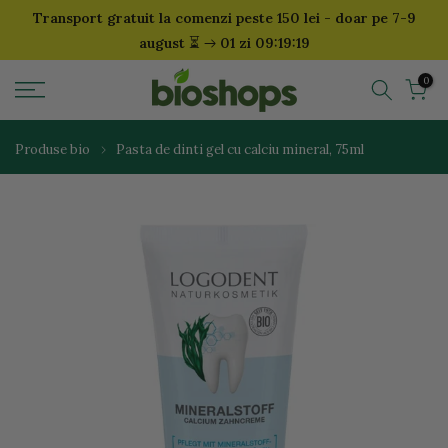
Transport gratuit la comenzi peste 150 lei - doar pe 7-9
Sari
⏳
august
01 zi 09:19:19
la
continut
0
Produse bio
Pasta de dinti gel cu calciu mineral, 75ml