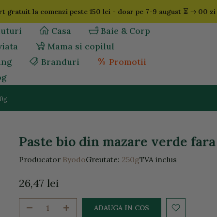
⏳
t gratuit la comenzi peste 150 lei - doar pe 7-9 august
00 zi
uturi
Casa
Baie & Corp
viata
Mama si copilul
ing
Branduri
Promotii
og
50g
Paste bio din mazare verde fara
Producator
Byodo
Greutate:
250g
TVA inclus
26,47 lei
ADAUGA IN COS