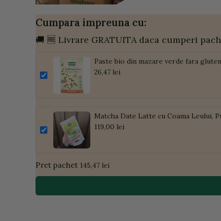
Cumpara impreuna cu:
🚚 🆓 Livrare GRATUITA daca cumperi pach
Paste bio din mazare verde fara glute
26,47 lei
Matcha Date Latte cu Coama Leului, P
119,00 lei
Pret pachet
145,47 lei