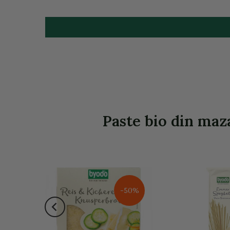
Paste bio din maza
-50%