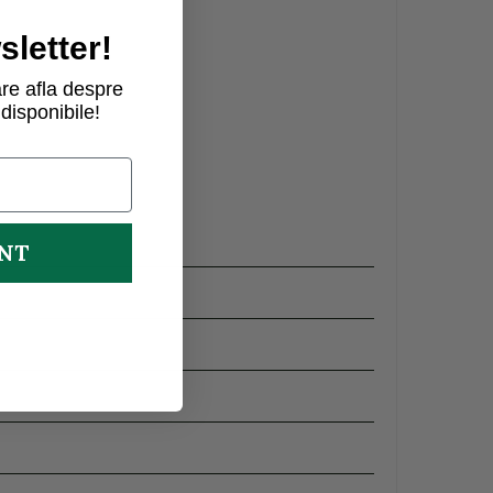
letter!
re afla despre
disponibile!
UNT