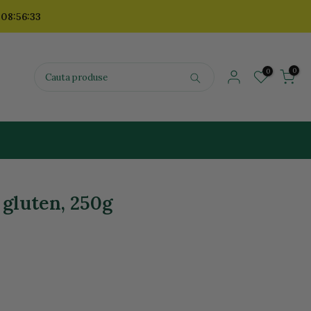
 08:56:31
0
0
 gluten, 250g