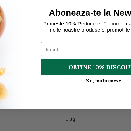
ra ecologica.
Aboneaza-te la News
Primeste 10% Reducere! Fii primul ca
noile noastre produse si promotiile 
OBTINE 10% DISCO
1432
Nu, multumesc
342
1,8g
0,3g