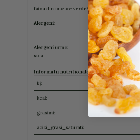
faina din mazare verde*. *rpovin din agricultu
Alergeni
:
Alergeni
urme:
soia
Informatii nutritionale (100g/ ml)
:
kj:
kcal:
grasimi:
acizi_grasi_saturati: