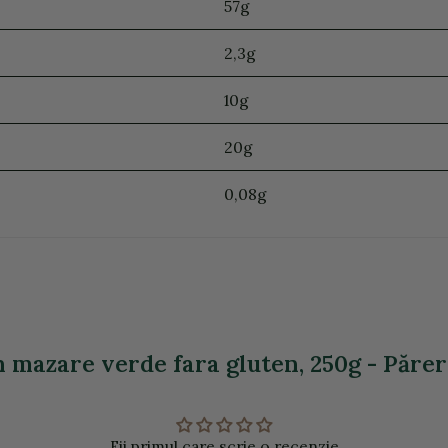
57g
2,3g
10g
20g
0,08g
n mazare verde fara gluten, 250g - Păreri
Fii primul care scrie o recenzie