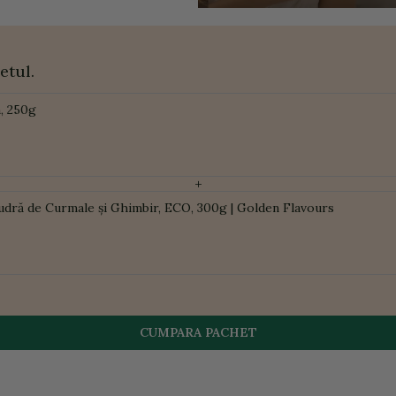
etul.
n, 250g
+
udră de Curmale și Ghimbir, ECO, 300g | Golden Flavours
CUMPARA PACHET