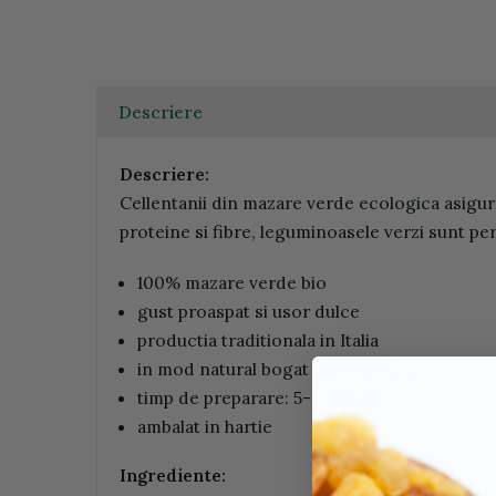
Descriere
Descriere:
Cellentanii din mazare verde ecologica asigura 
proteine si fibre, leguminoasele verzi sunt per
100% mazare verde bio
gust proaspat si usor dulce
productia traditionala in Italia
in mod natural bogat in proteine si fibre
timp de preparare: 5-6 minute
ambalat in hartie
Ingrediente: