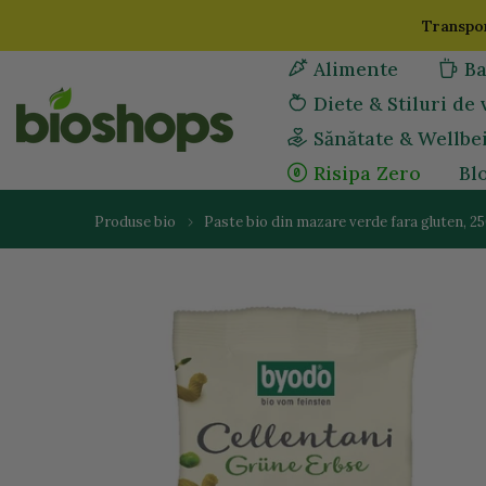
Sari
Transpor
la
Alimente
Ba
continut
Diete & Stiluri de 
Sănătate & Wellbe
Risipa Zero
Bl
Produse bio
Paste bio din mazare verde fara gluten, 2