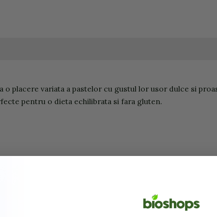
o placere variata a pastelor cu gustul lor usor dulce si proas
fecte pentru o dieta echilibrata si fara gluten.