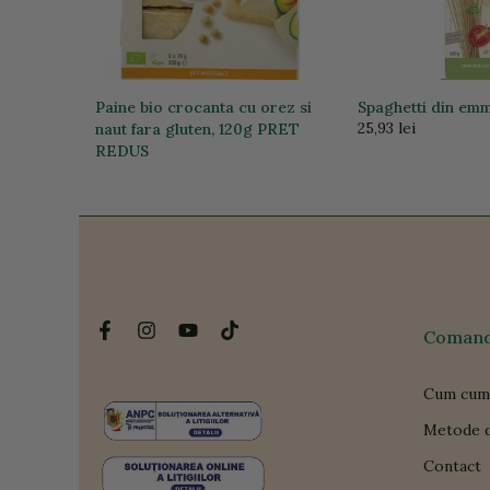
data,
Paine bio crocanta cu orez si
Spaghetti din em
25,93 lei
naut fara gluten, 120g PRET
REDUS
24,06 lei
12,00 lei
Comanda
Cum cum
Metode d
Contact