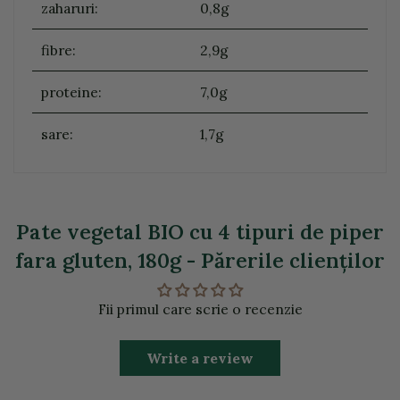
zaharuri:
0,8g
fibre:
2,9g
proteine:
7,0g
sare:
1,7g
Pate vegetal BIO cu 4 tipuri de piper
fara gluten, 180g - Părerile clienţilor
Fii primul care scrie o recenzie
Write a review