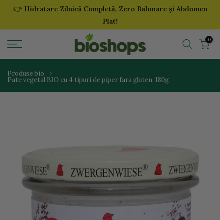
👉
Hidratare Zilnică Completă, Zero Balonare și Abdomen
Sari
Plat!
la
continut
0
Produse bio
Pate vegetal BIO cu 4 tipuri de piper fara gluten, 180g