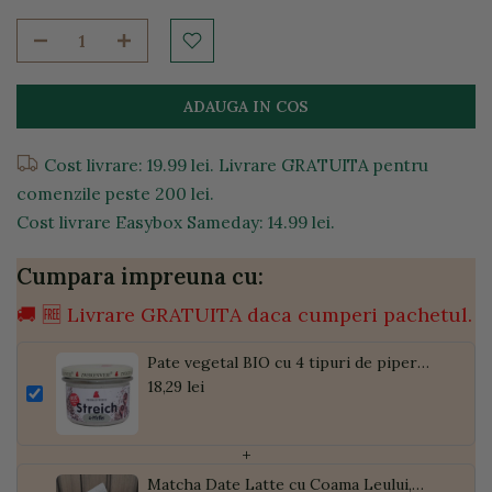
ADAUGA IN COS
Cost livrare: 19.99 lei. Livrare GRATUITA pentru
comenzile peste 200 lei.
Cost livrare Easybox Sameday: 14.99 lei.
Cumpara impreuna cu:
🚚 🆓 Livrare GRATUITA daca cumperi pachetul.
Pate vegetal BIO cu 4 tipuri de piper
fara gluten, 180g
18,29 lei
+
Matcha Date Latte cu Coama Leului,