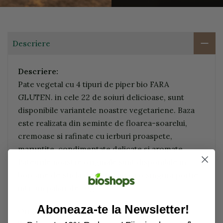
Descriere
Descriere:
Pate vegetal cu 4 tipuri de piper bio FARA
GLUTEN. in cele 22 de soiuri delicioase, sunt
disponibile variantele noastre vegetariene. Baza
este realizata din seminte de floarea-soarelui,
cremoase si rafinate cu ierburi proaspete,
maruntite, condimentate delicate si aromate.
Pateurile noastre originale sunt disponibile in
borcane de sticla de 180g sau ca o singura portie
intr-un pahar de 50g.
Aboneaza-te la Newsletter!
Origine si calitate