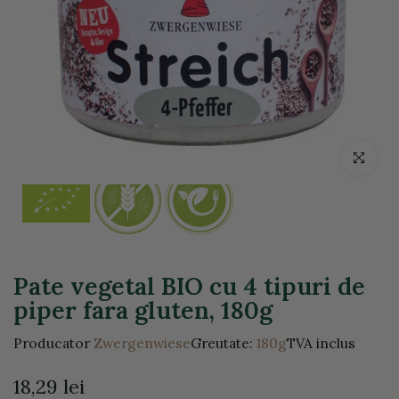
Click pentr
Pate vegetal BIO cu 4 tipuri de
piper fara gluten, 180g
Producator
Zwergenwiese
Greutate:
180g
TVA inclus
18,29 lei