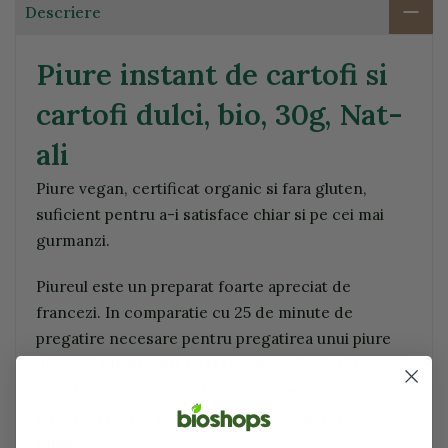
Descriere
Piure instant de cartofi si
cartofi dulci, bio, 30g, Nat-
ali
Piure vegan, certificat organic si fara gluten,
suficient pentru a-i satisface chiar si pe cei mai
gurmanzi.
Piureul este un preparat foarte apreciat de
francezi. In comparatie cu 25 de minute de
pregatire necesare pentru pregatirea unui piure
de casa, PIUREURILE ORGANICE NATALI sunt
menite sa fie rapid de facut: in doar 5
minute. Practic, pot fi luate oriunde pentru o masa
rapida.