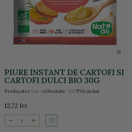
Click pentr
PIURE INSTANT DE CARTOFI SI
CARTOFI DULCI BIO 30G
Producator
Nat-ali
Greutate:
30G
TVA inclus
12,72 lei