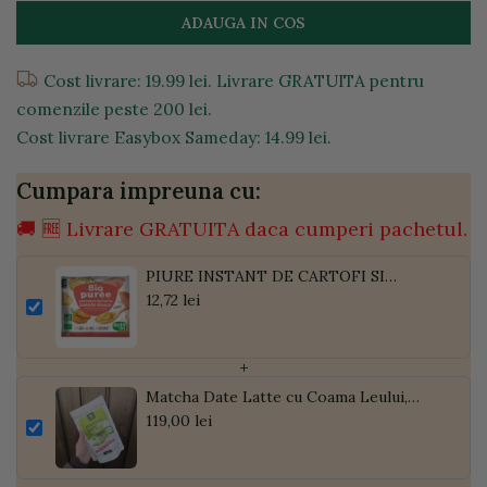
ADAUGA IN COS
Cost livrare: 19.99 lei. Livrare GRATUITA pentru
comenzile peste 200 lei.
Cost livrare Easybox Sameday: 14.99 lei.
Cumpara impreuna cu:
🚚 🆓 Livrare GRATUITA daca cumperi pachetul.
PIURE INSTANT DE CARTOFI SI
CARTOFI DULCI BIO 30G
12,72 lei
+
Matcha Date Latte cu Coama Leului,
Pudră de Curmale și Ghimbir, ECO, 300g
119,00 lei
| Golden Flavours