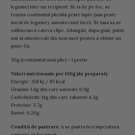
legume) intr-un recipient. Se ia de pe foc, se
toarna continutul plicului peste lapte (sau peste
sucul de legume), amestecand incet. Se lasa sa se
odihneasca cateva clipe. Adaugati, dupa gust, putin
unt si amestecati din nou usor pentru a obtine un
piure fin.
30g (continutul unui plic) = 1 portie
Valori nutritionale per 100g
(de preparat)
:
Energie: 358 kj / 85 kcal
Grasimi: 1.4g din care saturate 0.9g
Carbohidrati: 14g din care zaharuri 4.3g
Proteine: 3.7g
Saruri: 0.20g
Conditii de pastrare:
A se pastra la temperatura
camerei, in loc uscat.