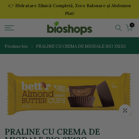
👉
Hidratare Zilnică Completă, Zero Balonare și Abdomen
Sari
Plat!
la
continut
0
Produse bio
PRALINE CU CREMA DE MIGDALE BIO 3X13G
Click pentr
PRALINE CU CREMA DE