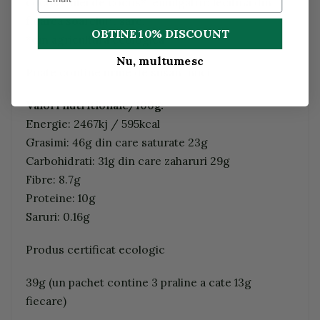
cocos*, ulei de cocos*, emulgator: lecitina din
floarea soarelui*, sare.
OBTINE 10% DISCOUNT
*din agricultura ecologica
Nu, multumesc
Poate contine urme de susan, nuci.
Valori nutritionale/100g:
Energie: 2467kj / 595kcal
Grasimi: 46g din care saturate 23g
Carbohidrati: 31g din care zaharuri 29g
Fibre: 8.7g
Proteine: 10g
Saruri: 0.16g
Produs certificat ecologic
39g (un pachet contine 3 praline a cate 13g
fiecare)