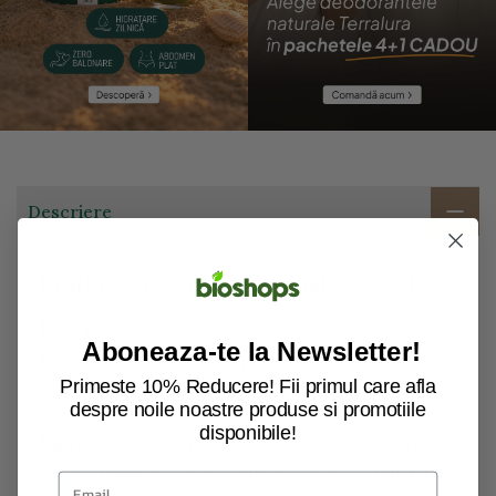
Descriere
Praline cu crema de migdale bio 3x13g
Bettr
Aboneaza-te la Newsletter!
Un deliciu oricand simti nevoia de ceva dulce, fara
Primeste 10% Reducere! Fii primul care afla
gluten si fara lactoza, vegan.
despre noile noastre produse si promotiile
disponibile!
Ingrediente:
zahar de cocos, MIGDALE prajite*
(28%), masa de cacao*, unt de cacao*, crema de