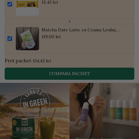
3X13G
15,43 lei
+
Matcha Date Latte cu Coama Leului,
Pudră de Curmale și Ghimbir, ECO, 300g
119,00 lei
| Golden Flavours
Pret pachet
134,43 lei
CUMPARA PACHET