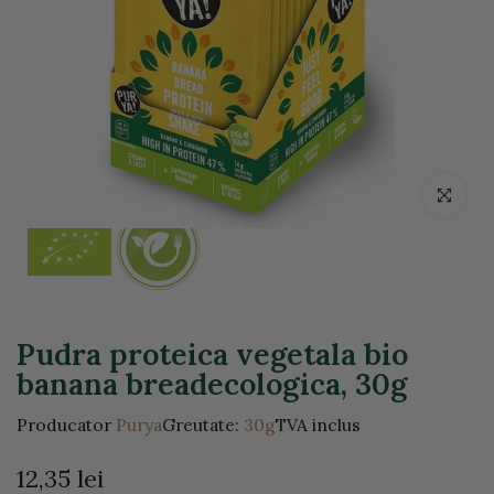
Click pentr
Pudra proteica vegetala bio
banana breadecologica, 30g
Producator
Purya
Greutate:
30g
TVA inclus
12,35 lei