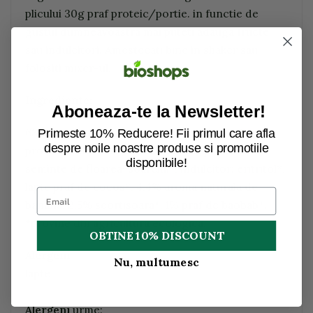
plicului 30g praf proteic/portie. in functie de
gustul dumneavoastra mai puteti adauga fructe
sau indulcitori. Amestecati bine in shaker sau
folositi mixer-ul.
Ingrediente:
Aboneaza-te la Newsletter!
63% amestec proteic proteina de mazare*,
Primeste 10% Reducere! Fii primul care afla
despre noile noastre produse si promotiile
proteina din seminte de dovleac*, proteina din
disponibile!
seminte de floarea-soarelui*, indulcitor: eritritol*,
lapte praf de cocos*, 4,4% aroma naturala de
banana, 2,5% scortisoara*, 1% praf de baobab*.
*provine din agricultura ecologica.
OBTINE 10% DISCOUNT
Alergeni
:
Nu, multumesc
lapte
Alergeni
urme: