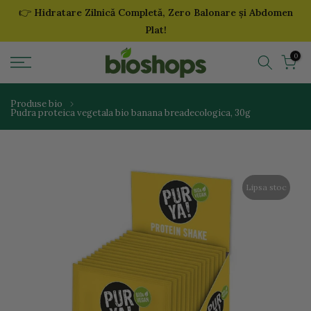
👉
Hidratare Zilnică Completă, Zero Balonare și Abdomen
Sari
Plat!
la
continut
0
Produse bio
Pudra proteica vegetala bio banana breadecologica, 30g
Lipsa stoc