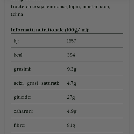
fructe cu coaja lemnoasa, lupin, mustar, soia,
telina
Informatii nutritionale (100g/ ml)
:
kj:
1657
kcal:
394
grasimi:
9,3g
acizi_grasi_saturati:
4,7g
glucide:
27g
zaharuri:
4,9g
fibre:
8,1g