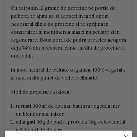
Cu cel putin 19 grame de proteine pe portie de
pulbere, te ajuta sa-ti acoperi in mod optim
necesarul zilnic de proteine si te sprijina in
construirea si mentinerea masei musculare si in
regenerare. Doua portii de pudra proteica acopera
deja 74% din necesarul zilnic mediu de proteine al
unui adult.
in mod natural de calitate organica, 100% vegetala
si neutra din punct de vedere climatic.
Mod de preparare si dozaj:
turnati 300ml de apa sau bautura vegetala intr-
un blender sau mixer
adaugati 30g de pudra proteica 30g echivalentul
a 2 linguri de dozare