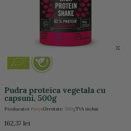
Click pentr
Pudra proteica vegetala cu
capsuni, 500g
Producator
Purya
Greutate:
500g
TVA inclus
162,37 lei