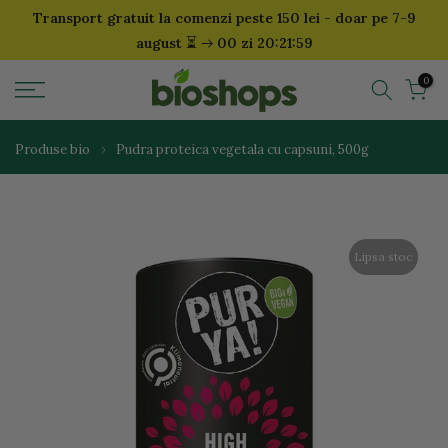
Transport gratuit la comenzi peste 150 lei - doar pe 7-9
Sari
⏳
august
00 zi 20:21:59
la
continut
0
Produse bio
Pudra proteica vegetala cu capsuni, 500g
Lipsa stoc