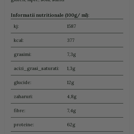
Informatii nutritionale (100g/ ml)
:
kj:
1587
kcal:
377
grasimi:
7,3g
acizi_grasi_saturati:
1,3g
glucide:
12g
zaharuri:
4,8g
fibre:
7,4g
proteine:
62g