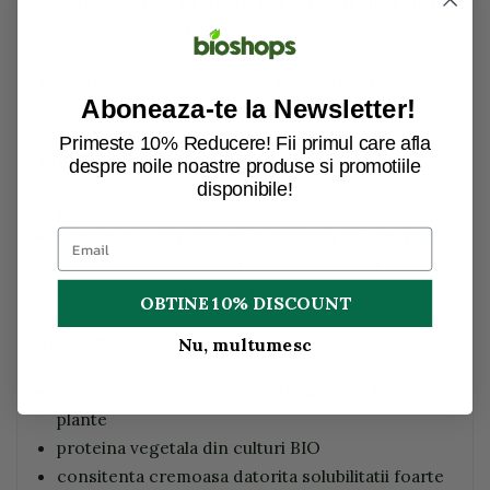
optional adaugati fructe sau indulciti dupa gust
agitati sau amestecati bine
Doza recomandata 60g pe zi respectiv 2 portii de
Aboneaza-te la Newsletter!
30g.
Primeste 10% Reducere! Fii primul care afla
Proteina adevarata
despre noile noastre produse si promotiile
disponibile!
proteina vegetala
combinatie de proteine dezvoltata de experti
concentratie mare de proteine pentru a
mentine si creste masa musculara
OBTINE 10% DISCOUNT
Tot ce e mai bun in shake-ul tau
Nu, multumesc
toate ingredinetele sunt naturale si pe baza de
plante
proteina vegetala din culturi BIO
consitenta cremoasa datorita solubilitatii foarte