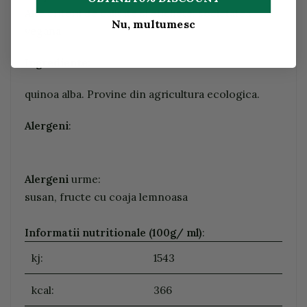
Alte criterii de calitate si etichete: societatea
Nu, multumesc
vegana
Ingrediente:
quinoa alba. Provine din agricultura ecologica.
Alergeni
:
Alergeni
urme:
susan, fructe cu coaja lemnoasa
Informatii nutritionale (100g/ ml)
:
kj:
1543
kcal:
366