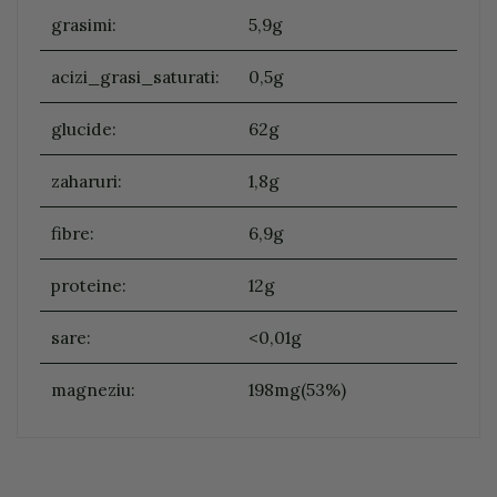
grasimi:
5,9g
acizi_grasi_saturati:
0,5g
glucide:
62g
zaharuri:
1,8g
fibre:
6,9g
proteine:
12g
sare:
<0,01g
magneziu:
198mg(53%)