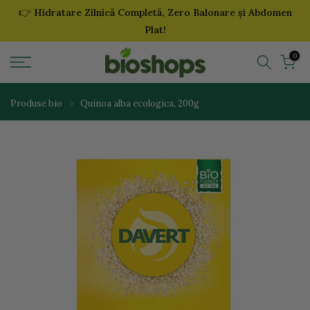
👉
Hidratare Zilnică Completă, Zero Balonare și Abdomen
Sari
Plat!
la
continut
0
Produse bio
Quinoa alba ecologica, 200g