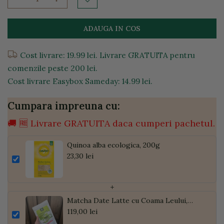
ADAUGA IN COS
Cost livrare: 19.99 lei. Livrare GRATUITA pentru
comenzile peste 200 lei.
Cost livrare Easybox Sameday: 14.99 lei.
Cumpara impreuna cu:
🚚 🆓 Livrare GRATUITA daca cumperi pachetul.
Quinoa alba ecologica, 200g
23,30 lei
+
Matcha Date Latte cu Coama Leului,
Pudră de Curmale și Ghimbir, ECO, 300g
119,00 lei
| Golden Flavours