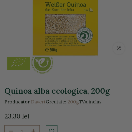
Click pentr
Quinoa alba ecologica, 200g
Producator
Davert
Greutate:
200g
TVA inclus
23,30 lei