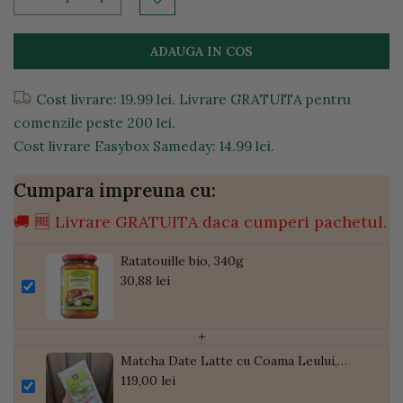
ADAUGA IN COS
Cost livrare: 19.99 lei. Livrare GRATUITA pentru
comenzile peste 200 lei.
Cost livrare Easybox Sameday: 14.99 lei.
Cumpara impreuna cu:
🚚 🆓 Livrare GRATUITA daca cumperi pachetul.
Ratatouille bio, 340g
30,88 lei
+
Matcha Date Latte cu Coama Leului,
Pudră de Curmale și Ghimbir, ECO, 300g
119,00 lei
| Golden Flavours