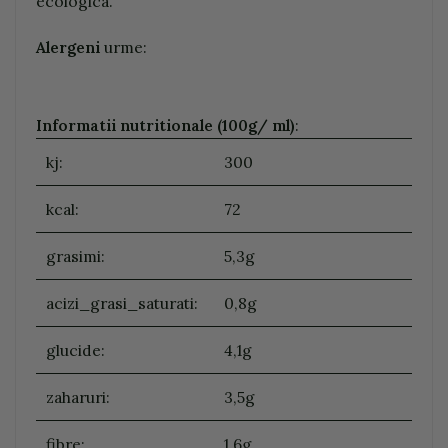
ecologica.
Alergeni
urme:
Informatii nutritionale (100g/ ml)
:
kj:
300
kcal:
72
grasimi:
5,3g
acizi_grasi_saturati:
0,8g
glucide:
4,1g
zaharuri:
3,5g
fibre:
1,6g