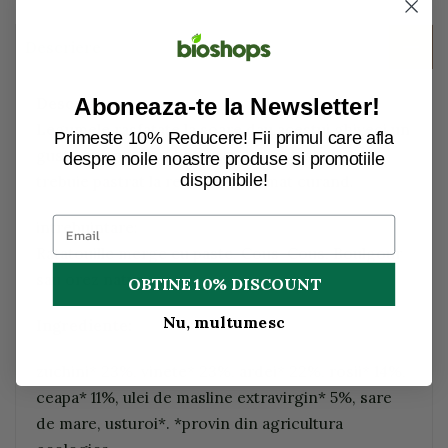
Descriere
Aboneaza-te la Newsletter!
Descriere:
Legumele rasfatate la soare dau acestui ghiveci un
Primeste 10% Reducere! Fii primul care afla
gust puternic condimentat. Dupa desigilare
despre noile noastre produse si promotiile
disponibile!
trebuie pastrat la rece si consumat curand.
intrebuintare:
Ratatouille merge cu paste, Cous-Cous, Boulgour
sau orez natur.
OBTINE 10% DISCOUNT
Nu, multumesc
Ingrediente:
zuchini* 23%, vinete* 23%, ardei* 22%, rosii* 14%,
ceapa* 11%, ulei de masline extravirgin* 5%, sare
de mare, usturoi*. *provin din agricultura