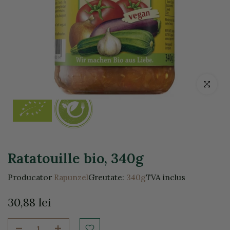
Click pentr
Ratatouille bio, 340g
Producator
Rapunzel
Greutate:
340g
TVA inclus
30,88 lei