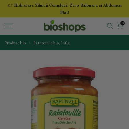
👉
Hidratare Zilnică Completă, Zero Balonare și Abdomen
Sari
Plat!
la
continut
0
Produse bio
Ratatouille bio, 340g