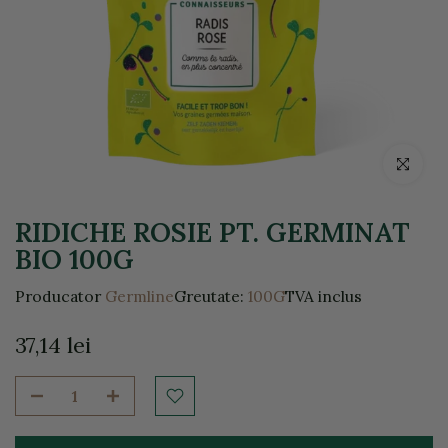
Click pentr
RIDICHE ROSIE PT. GERMINAT
BIO 100G
Producator
Germline
Greutate:
100G
TVA inclus
37,14 lei