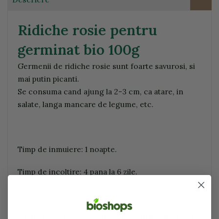
Ridiche rosie pentru
germinat bio 100g
Germenii de ridiche rosie sunt foarte savurosi, si
mai putin picanti.
Se consuma cand ajung la 2-3 cm, ca atare, in
salate, langa mancare de legume, etc.
Timp de inmuiere: 1 noapte.
Timp de incoltire: 4 pana la 6 zile.
Adauga o nota de savoare sandvisurilor, pastelor