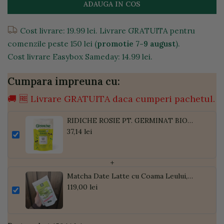
ADAUGA IN COS
Cost livrare: 19.99 lei. Livrare GRATUITA pentru
comenzile peste 150 lei (
promotie 7-9 august
).
Cost livrare Easybox Sameday: 14.99 lei.
Cumpara impreuna cu:
🚚 🆓 Livrare GRATUITA daca cumperi pachetul.
RIDICHE ROSIE PT. GERMINAT BIO
100G
37,14 lei
+
Matcha Date Latte cu Coama Leului,
Pudră de Curmale și Ghimbir, ECO, 300g
119,00 lei
| Golden Flavours