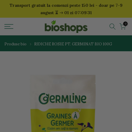
Transport gratuit la comenzi peste 150 lei - doar pe 7-9
Sari
⏳
august
01 zi 07:09:31
la
continut
0
Produse bio
RIDICHE ROSIE PT. GERMINAT BIO 100G