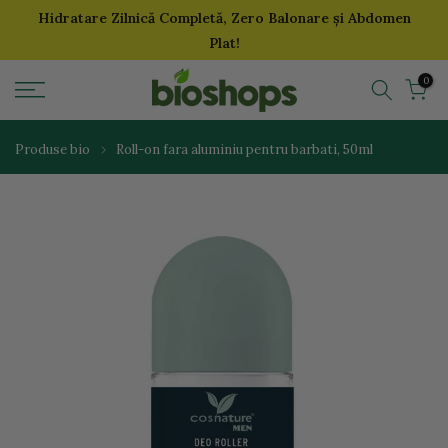
Hidratare Zilnică Completă, Zero Balonare și Abdomen
Sari
Plat!
la
continut
0
Produse bio
Roll-on fara aluminiu pentru barbati, 50ml