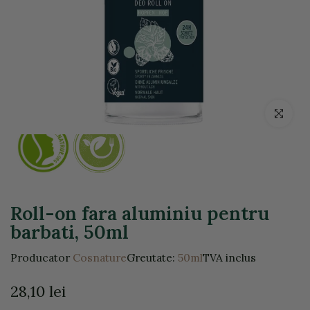
Click pentr
Roll-on fara aluminiu pentru
barbati, 50ml
Producator
Cosnature
Greutate:
50ml
TVA inclus
28,10 lei