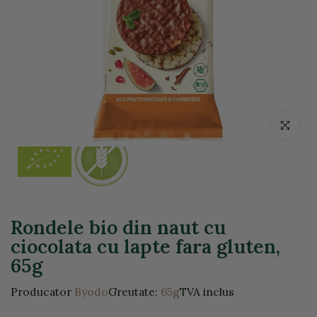
Click pentr
Rondele bio din naut cu
ciocolata cu lapte fara gluten,
65g
Producator
Byodo
Greutate:
65g
TVA inclus