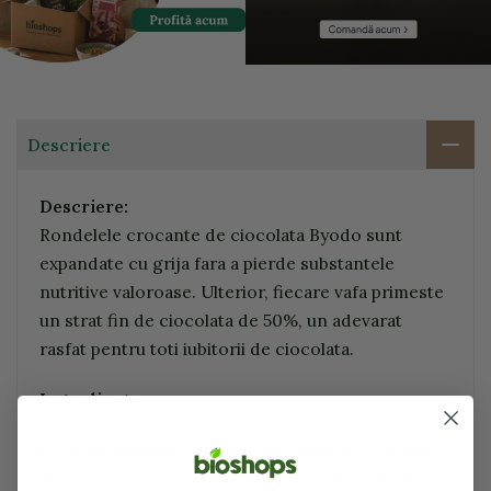
Descriere
Descriere:
Rondelele crocante de ciocolata Byodo sunt
expandate cu grija fara a pierde substantele
nutritive valoroase. Ulterior, fiecare vafa primeste
un strat fin de ciocolata de 50%, un adevarat
rasfat pentru toti iubitorii de ciocolata.
Ingrediente:
rondele din naut* 50% faina de naut* 60%, faina
de orez*, sare de mare 0,5%, ciocolata cu lapte