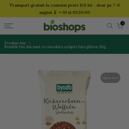
Transport gratuit la comenzi peste 150 lei - doar pe 7-9
Sari
⏳
august
01 zi 01:20:00
la
continut
0
Produse bio
Rondele bio din naut cu ciocolata cu lapte fara gluten, 65g
Lipsa stoc