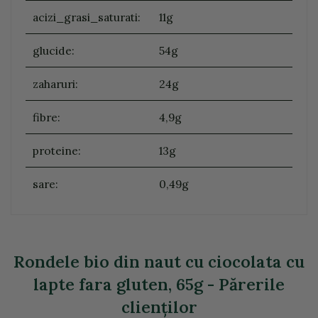
acizi_grasi_saturati:
11g
glucide:
54g
zaharuri:
24g
fibre:
4,9g
proteine:
13g
sare:
0,49g
Rondele bio din naut cu ciocolata cu
lapte fara gluten, 65g - Părerile
clienţilor