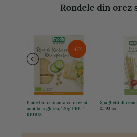
Rondele din orez s
-42%
anac bio,
Paine bio crocanta cu orez si
Spaghetti din em
25,93 lei
naut fara gluten, 120g PRET
REDUS
24,06 lei
14,00 lei