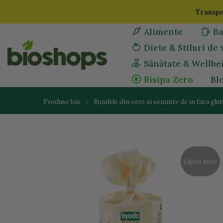
Sari
Transpor
la
Alimente
Ba
continut
Diete & Stiluri de 
Sănătate & Wellbe
Risipa Zero
Bl
Produse bio
Rondele din orez si seminte de in fara glu
Lipsa stoc