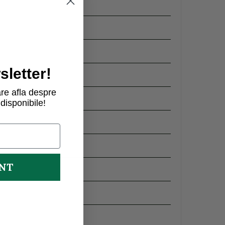
letter!
re afla despre
disponibile!
UNT