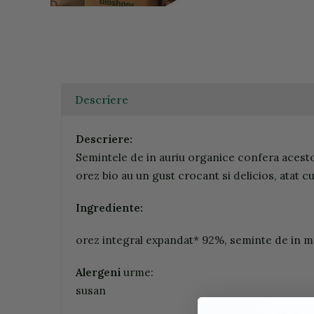
Descriere
Descriere:
Semintele de in auriu organice confera acestor
orez bio au un gust crocant si delicios, atat cu 
Ingrediente:
orez integral expandat* 92%, seminte de in ma
Alergeni
urme:
susan