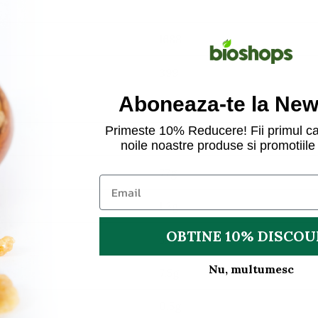
1688
399
Aboneaza-te la News
5,7g
Primeste 10% Reducere! Fii primul ca
0,4g
noile noastre produse si promotiile 
77g
1,3g
OBTINE 10% DISCO
5,5g
Nu, multumesc
7,5g
0,5g