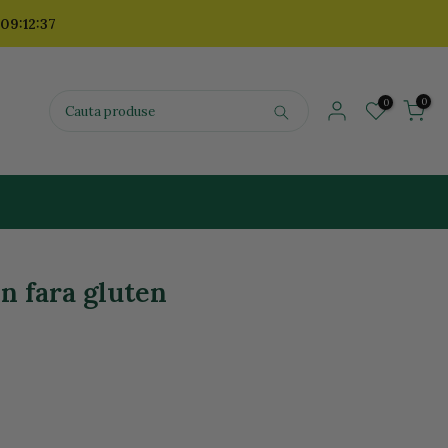
 09:12:36
0
0
in fara gluten