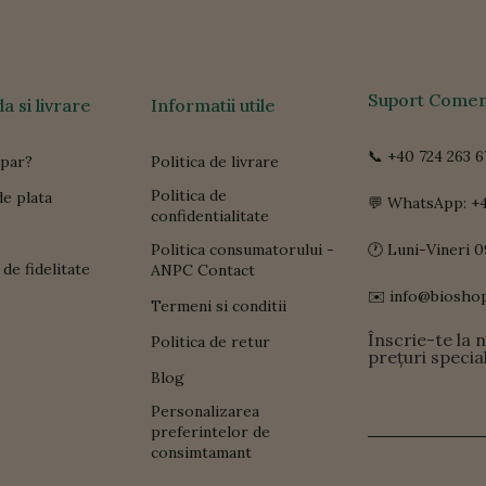
Suport Comen
 si livrare
Informatii utile
📞 +40 724 263 6
par?
Politica de livrare
Politica de
e plata
💬 WhatsApp: +4
confidentialitate
Politica consumatorului -
🕐 Luni-Vineri 0
de fidelitate
ANPC Contact
✉️ info@biosho
Termeni si conditii
Înscrie-te la 
Politica de retur
prețuri specia
Blog
Personalizarea
preferintelor de
consimtamant