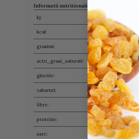
Informatii nutritionale (100g/ ml)
:
kj:
kcal:
grasimi:
acizi_grasi_saturati:
glucide:
zaharuri:
fibre:
proteine:
sare: