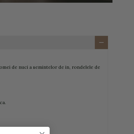
romei de nuci a semintelor de in, rondelele de
ca.