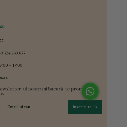
zi
77
0 724 263 677
9:00 – 17:00
ps.ro
newsletter-ul nostru și bucură-te promoții și
le.
Inscrie-te