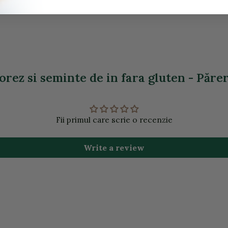
rez si seminte de in fara gluten - Părer
Fii primul care scrie o recenzie
Write a review