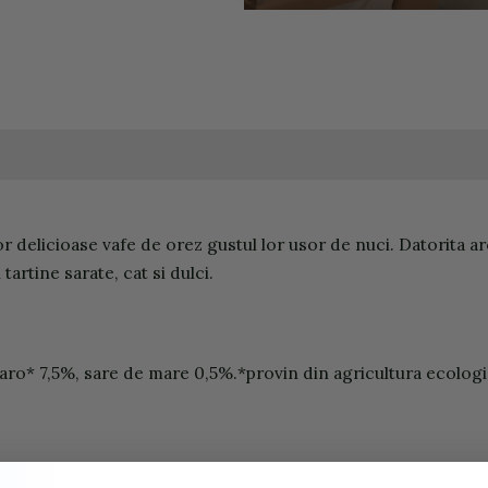
 delicioase vafe de orez gustul lor usor de nuci. Datorita a
tartine sarate, cat si dulci.
ro* 7,5%, sare de mare 0,5%.*provin din agricultura ecologi