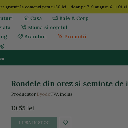
⏳
t gratuit la comenzi peste 150 lei - doar pe 7-9 august
01 zi
uturi
Casa
Baie & Corp
viata
Mama si copilul
ing
Branduri
Promotii
og
ten
Rondele din orez si seminte de 
Producator
Byodo
TVA inclus
10,55 lei
LIPSA IN STOC