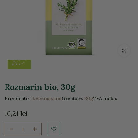
Click pentr
Rozmarin bio, 30g
Producator
Lebensbaum
Greutate:
30g
TVA inclus
16,21 lei