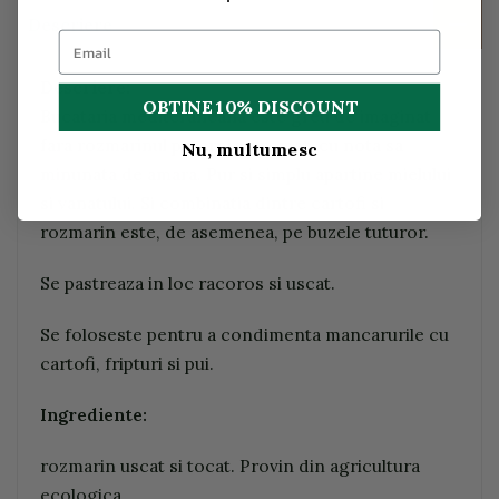
Descriere
Descriere:
OBTINE 10% DISCOUNT
Bucataria mediteraneana este greu de imaginat
fara rozmarinul puternic, aromat, cu nota sa
Nu, multumesc
minunata de amara. Pur si simplu apartine mielului
si vanatului. Si combinatia dintre cartofi si
rozmarin este, de asemenea, pe buzele tuturor.
Se pastreaza in loc racoros si uscat.
Se foloseste pentru a condimenta mancarurile cu
cartofi, fripturi si pui.
Ingrediente:
rozmarin uscat si tocat. Provin din agricultura
ecologica.