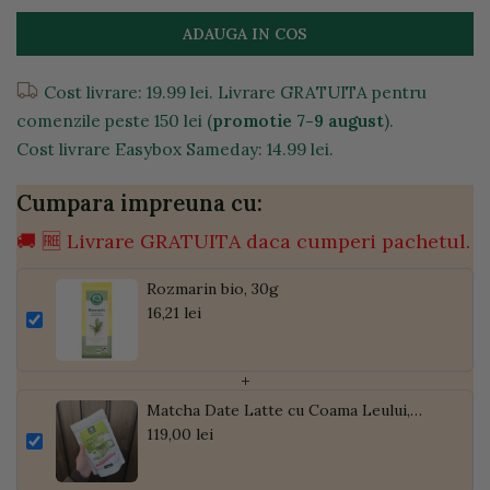
ADAUGA IN COS
Cost livrare: 19.99 lei. Livrare GRATUITA pentru
comenzile peste 150 lei (
promotie 7-9 august
).
Cost livrare Easybox Sameday: 14.99 lei.
Cumpara impreuna cu:
🚚 🆓 Livrare GRATUITA daca cumperi pachetul.
Rozmarin bio, 30g
16,21 lei
+
Matcha Date Latte cu Coama Leului,
Pudră de Curmale și Ghimbir, ECO, 300g
119,00 lei
| Golden Flavours