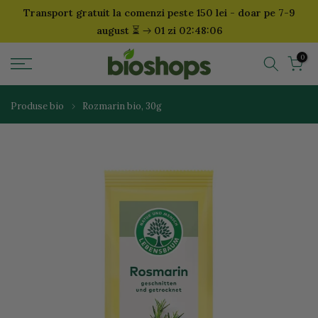
Transport gratuit la comenzi peste 150 lei - doar pe 7-9
Sari
⏳
august
01 zi 02:48:05
la
continut
0
Produse bio
Rozmarin bio, 30g