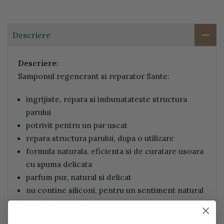
Descriere
Descriere:
Samponul regenerant si reparator Sante:
ingrijiste, repara si imbunatateste structura
parului
potrivit pentru un par uscat
repara structura parului, dupa o utilizare
formula naturala, eficienta si de curatare usoara
cu spuma delicata
parfum pur, natural si delicat
nu contine siliconi, pentru un sentiment natural
de bine a parului
produs testat dermatologic