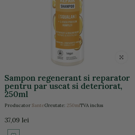
Click pentr
Sampon regenerant si reparator
pentru par uscat si deteriorat,
250ml
Producator
Sante
Greutate:
250ml
TVA inclus
37,09 lei