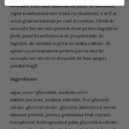
avocado, este bine absorbit de piele, se absoarbe
rapid si imbunatateste tenul cu vitaminele A si E si
acizii grasi nesaturati pe care ii contine. Uleiul de
avocado bio nu este potrivit doar pentru ingrijirea
pielii, parul beneficiaza si de proprietatile de
ingrijire ale uleiului vegetal de inalta calitate. Se
spune ca un tratament pentru par cu ulei de
avocado are un efect deosebit de bun asupra
parului fragil.
Ingrediente:
aqua, coco-glucoside, sodium coco-
sulfate,sucrose, sodium chloride, Pca glyceryl
oleate, glyceryl oleate, glycerin, hidrolyzed sweet
almond protein, presea gratissima fruit extract,
tocopherol, hydrogenated palm glycerides citrate,