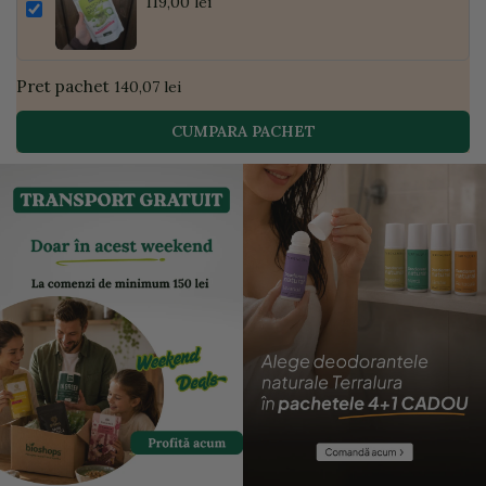
Pudră de Curmale și Ghimbir, ECO, 300g
119,00 lei
| Golden Flavours
Pret pachet
140,07 lei
CUMPARA PACHET