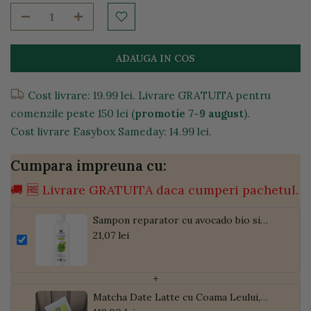
ADAUGA IN COS
Cost livrare: 19.99 lei. Livrare GRATUITA pentru
comenzile peste 150 lei (
promotie 7-9 august
).
Cost livrare Easybox Sameday: 14.99 lei.
Cumpara impreuna cu:
🚚 🆓 Livrare GRATUITA daca cumperi pachetul.
Sampon reparator cu avocado bio si
migdale, 250g
21,07 lei
+
Matcha Date Latte cu Coama Leului,