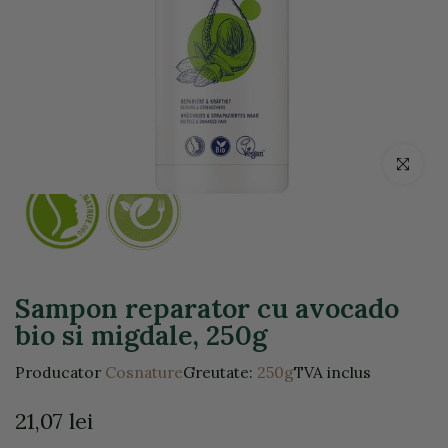
Click pentr
Sampon reparator cu avocado
bio si migdale, 250g
Producator
Cosnature
Greutate:
250g
TVA inclus
21,07 lei