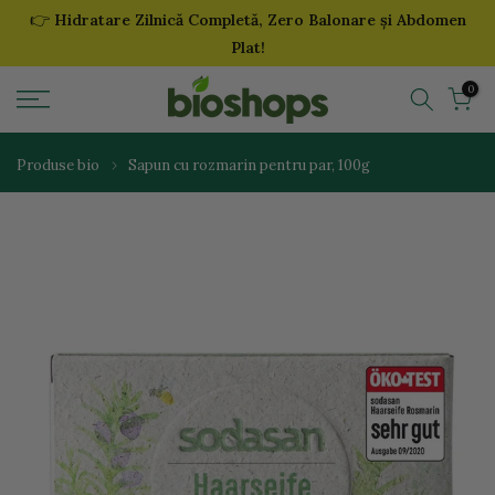
👉
Hidratare Zilnică Completă, Zero Balonare și Abdomen
Sari
Plat!
la
continut
0
Produse bio
Sapun cu rozmarin pentru par, 100g