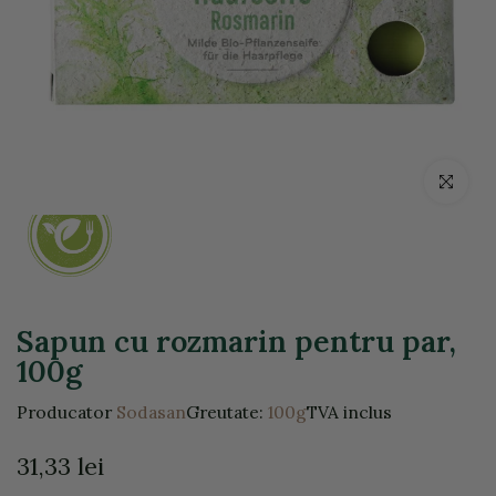
Click pentr
Sapun cu rozmarin pentru par,
100g
Producator
Sodasan
Greutate:
100g
TVA inclus
31,33 lei