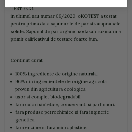
TEST ECO:
in ultimul sau numar 09/2020, oKOTEST a testat
pentru prima data sapunurile de par si sampoanele
solide. Sapunul de par organic sodasan rozmarin a
primit calificativul de testare foarte bun.
Continut curat
100% ingrediente de origine naturala.
96% din ingredientele de origine agricola
provin din agricultura ecologica.
usor si complet biodegradabil.
fara culori sintetice, conservanti si parfumuri.
fara produse petrochimice si fara inginerie
genetica.
fara enzime si fara microplastice.