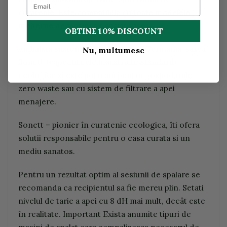
curatenie. Este compatibila cu toate modelele
moderne de masini de spalat vase.
OBTINE 10% DISCOUNT
Ambalata sustenabil si produsa în Germania, sarea
Nu, multumesc
Sonett respecta cele mai stricte standarde
ecologice si este potrivita pentru gospodariile
zero waste sau cu sistem de filtrare a apei
menajere.
Sonett – pionier în curatenie ecologica, îti ofera
solutii responsabile pentru o casa curata si un
mediu sanatos.
Pentru un rezultat optim al sesiunii de spalare se
recomanda ca recipientul sa fie mereu plin. Setati
nivelul de tarie a apei cu 8 dH mai mult, decât este
în realitate. Important Exista anumite tipuri de
masini de spalat care semnalizeaza necesarul de