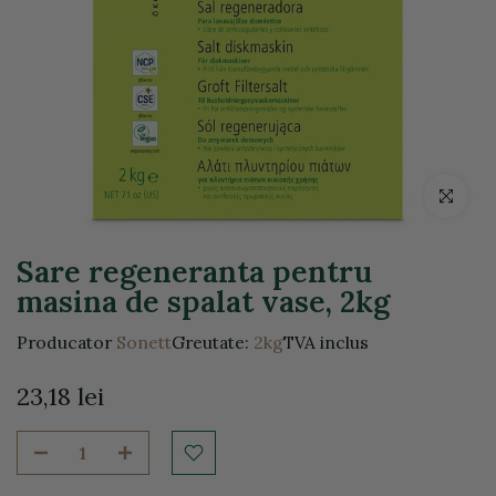
Click pentr
Sare regeneranta pentru
masina de spalat vase, 2kg
Producator
Sonett
Greutate:
2kg
TVA inclus
23,18 lei