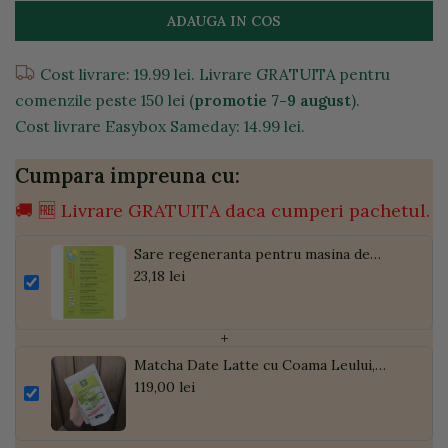
ADAUGA IN COS
Cost livrare: 19.99 lei. Livrare GRATUITA pentru
comenzile peste 150 lei (
promotie 7-9 august
).
Cost livrare Easybox Sameday: 14.99 lei.
Cumpara impreuna cu:
🚚 🆓 Livrare GRATUITA daca cumperi pachetul.
Sare regeneranta pentru masina de
spalat vase, 2kg
23,18 lei
+
Matcha Date Latte cu Coama Leului,
Pudră de Curmale și Ghimbir, ECO, 300g
119,00 lei
| Golden Flavours