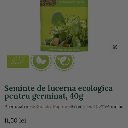
Click pentr
Seminte de lucerna ecologica
pentru germinat, 40g
Producator
BioSnacky Rapunzel
Greutate:
40g
TVA inclus
11,50 lei