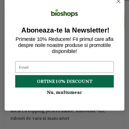
Descriere
Aboneaza-te la Newsletter!
Descriere:
Primeste 10% Reducere! Fii primul care afla
Semintele de lucerna bio Alfalfa au gust deosebit
despre noile noastre produse si promotiile
disponibile!
de usor de nuca si, prin urmare, apartine celor mai
populare soiuri de seminte. Samanta este cea mai
usoara modalitate de a aduce tot felul de vitamine,
minerale, oligoelemente, substante fitochimice si
OBTINE 10% DISCOUNT
fibre importante in dieta - si recoltate proaspat si
regional din pervazul local
Nu, multumesc
Utilizare
Ideal ca topping pentru salate, smoothie-uri,
rulouri de vara si mancaruri