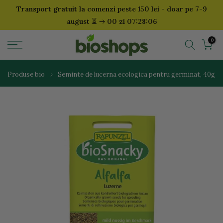
Transport gratuit la comenzi peste 150 lei - doar pe 7-9
Sari
⏳
august
00 zi 07:28:05
la
continut
0
Produse bio
Seminte de lucerna ecologica pentru germinat, 40g