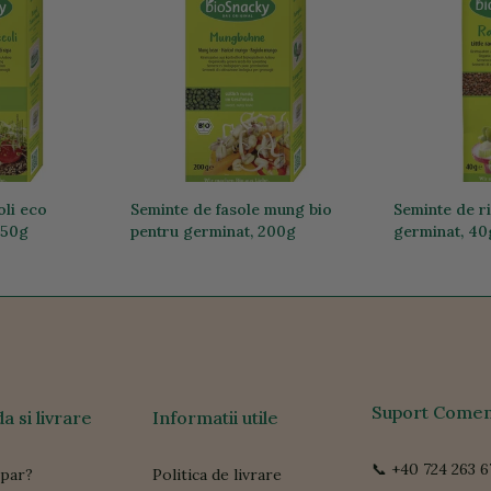
oli eco
Seminte de fasole mung bio
Seminte de r
150g
pentru germinat, 200g
germinat, 40
29,67 lei
9,34 lei
Suport Comen
 si livrare
Informatii utile
📞 +40 724 263 6
par?
Politica de livrare