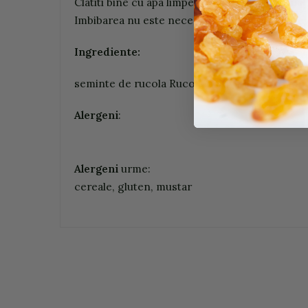
Clatiti bine cu apa limpede inainte de semanat 
Imbibarea nu este necesara. Se uda o data pe z
Ingrediente:
seminte de rucola Rucola coltivata. Provin di
Alergeni
:
Alergeni
urme:
cereale, gluten, mustar