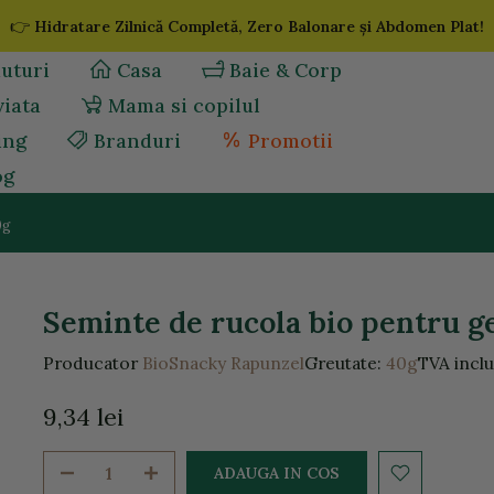
👉
Hidratare Zilnică Completă, Zero Balonare și Abdomen Plat!
uturi
Casa
Baie & Corp
viata
Mama si copilul
ing
Branduri
Promotii
og
0g
Seminte de rucola bio pentru g
Producator
BioSnacky Rapunzel
Greutate:
40g
TVA incl
9,34 lei
ADAUGA IN COS