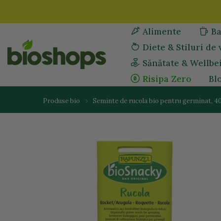
Sari
la
Alimente
Ba
continut
Diete & Stiluri de 
Sănătate & Wellbe
Risipa Zero
Bl
Produse bio
Seminte de rucola bio pentru germinat, 4