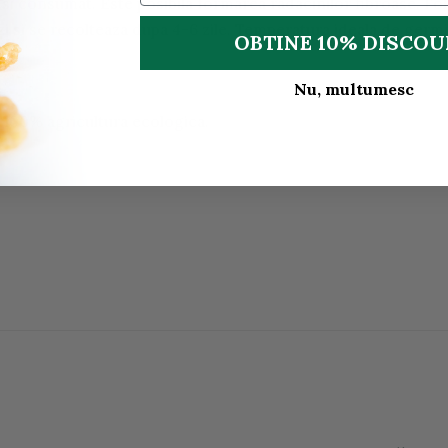
si consumat. Este posibila formarea radacinilor fibroase. Folos
i si se recolteaza dupa 4-6 zile. Temperatura ideala de germi
OBTINE 10% DISCO
Nu, multumesc
n 100% agricultura ecologica.