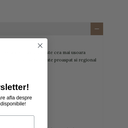
n bucatarie. Samanta este cea mai usoara
te in dieta - si recoltate proaspat si regional
letter!
re afla despre
disponibile!