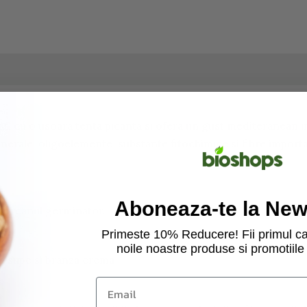
, cu o usoara tenta picanta si ofera un gust mediteranean i
nerale, oligoelemente, substante fitochimice si fibre importan
Aboneaza-te la News
 borcanul germinator.
Primeste 10% Reducere! Fii primul ca
noile noastre produse si promotiile 
ru supe si branza crema