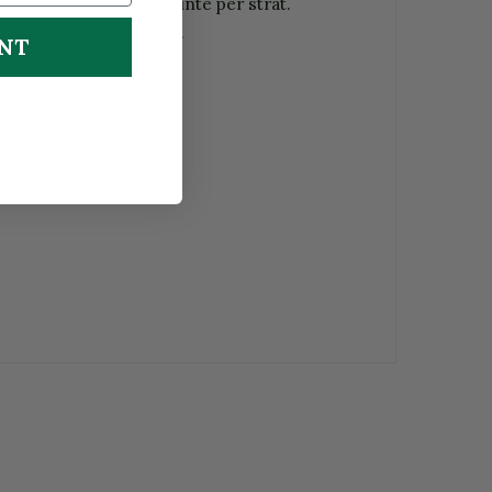
iti 1 lingurita de seminte per strat.
nare este de 18-22 * C.
UNT