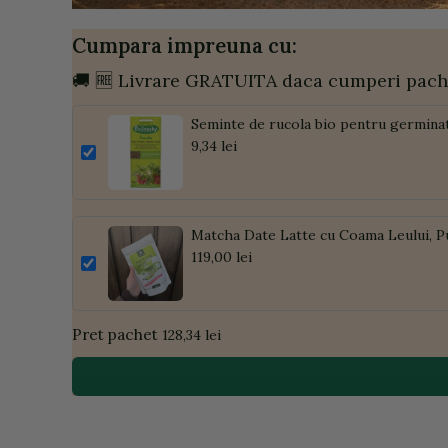
Cumpara impreuna cu:
🚚 🆓 Livrare GRATUITA daca cumperi pach
Seminte de rucola bio pentru germina
9,34 lei
Matcha Date Latte cu Coama Leului, P
119,00 lei
Pret pachet
128,34 lei