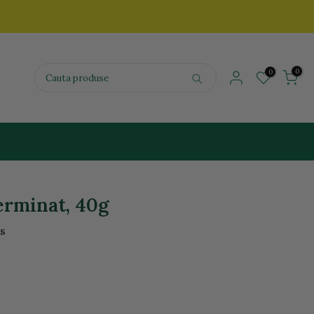
0
0
erminat, 40g
us