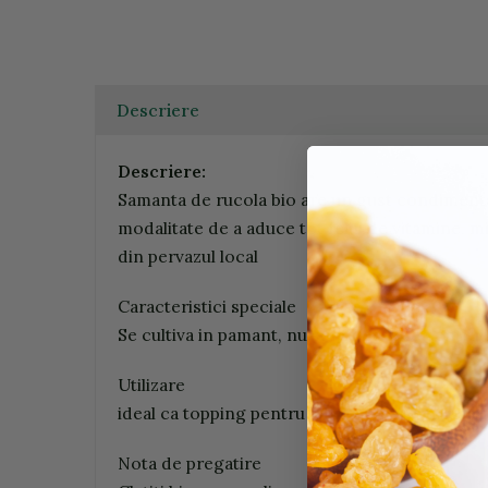
Descriere
Descriere:
Samanta de rucola bio are un gust condimentat
modalitate de a aduce tot felul de vitamine, mi
din pervazul local
Caracteristici speciale
Se cultiva in pamant, nu sunt potrivite pentru
Utilizare
ideal ca topping pentru salate, pe paine, pent
Nota de pregatire