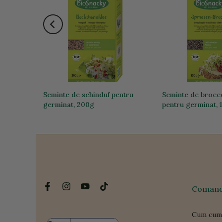
a stoc
 pentru
Seminte de schinduf pentru
Seminte de brocc
germinat, 200g
pentru germinat, 
40,25 lei
42,41 lei
Comanda
Cum cum