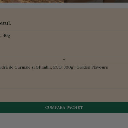
etul.
t, 40g
+
udră de Curmale și Ghimbir, ECO, 300g | Golden Flavours
CUMPARA PACHET