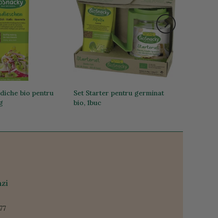
idiche bio pentru
Set Starter pentru germinat
g
bio, 1buc
84,52 lei
zi
77