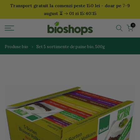
Transport gratuit la comenzi peste 150 lei - doar pe 7-9
Sari
⏳
august
01 zi 15:40:14
la
continut
0
Produse bio
Set 5 sortimente de paine bio, 500g