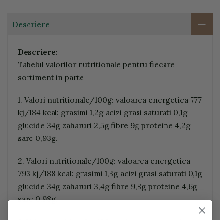
Descriere
Descriere:
Tabelul valorilor nutritionale pentru fiecare
sortiment in parte
1. Valori nutritionale/100g: valoarea energetica 777
kj/184 kcal: grasimi 1,2g acizi grasi saturati 0,1g
glucide 34g zaharuri 2,5g fibre 9g proteine 4,2g
sare 0,93g.
2. Valori nutritionale/100g: valoarea energetica
793 kj/188 kcal: grasimi 1,3g acizi grasi saturati 0,1g
glucide 34g zaharuri 3,4g fibre 9,8g proteine 4,6g
sare 0,98g.