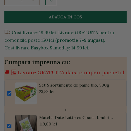
ADAUGA IN COS
Cost livrare: 19.99 lei. Livrare GRATUITA pentru
comenzile peste 150 lei (
promotie 7-9 august
).
Cost livrare Easybox Sameday: 14.99 lei.
Cumpara impreuna cu:
🚚 🆓 Livrare GRATUITA daca cumperi pachetul.
Set 5 sortimente de paine bio, 500g
23,53 lei
+
Matcha Date Latte cu Coama Leului,
Pudră de Curmale și Ghimbir, ECO, 300g
119,00 lei
| Golden Flavours