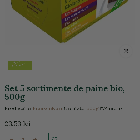
Click pentr
Set 5 sortimente de paine bio,
500g
Producator
FrankenKorn
Greutate:
500g
TVA inclus
23,53 lei