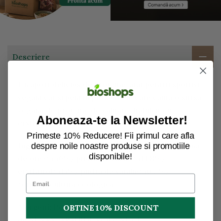
Descriere
Un aport delicios de proteine, atat pentru sportivi
vegani cat si pentru persoanele care cauta o sursa
vegana de proteine de calitate. Indulcit cu
Aboneaza-te la Newsletter!
erythritol.
Primeste 10% Reducere! Fii primul care afla
Ingrediente:
proteina de mazare* (36%), proteina
despre noile noastre produse si promotiile
disponibile!
de orez* (36%), pudra de cacao* (14.8%),
erythritol* (13%), pudra de vanilie* (0.2%).
*din agricultura ecologica
Alergeni:
Poate contine urme
OBTINE 10% DISCOUNT
de
SUSAN
,
ARAHIDE
si alte
NUCI
.