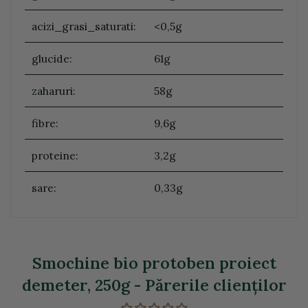
acizi_grasi_saturati:
<0,5g
glucide:
61g
zaharuri:
58g
fibre:
9,6g
proteine:
3,2g
sare:
0,33g
Smochine bio protoben proiect
demeter, 250g - Părerile clienţilor