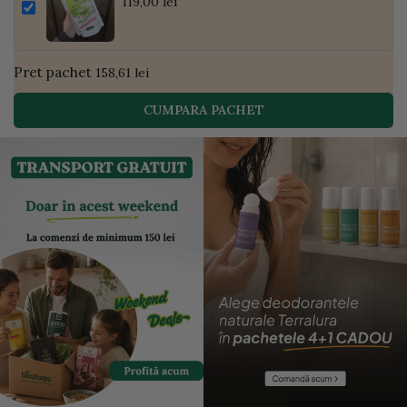
Pudră de Curmale și Ghimbir, ECO, 300g
119,00 lei
| Golden Flavours
Pret pachet
158,61 lei
CUMPARA PACHET