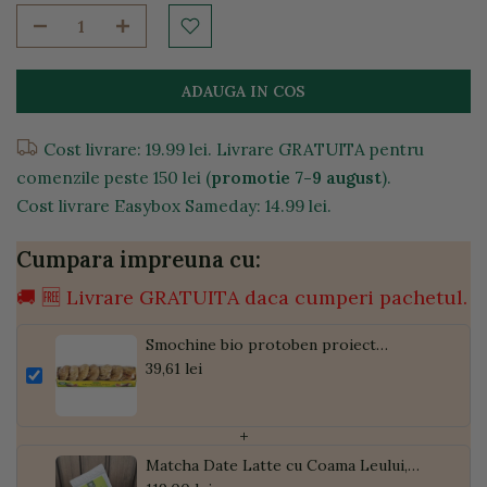
ADAUGA IN COS
Cost livrare: 19.99 lei. Livrare GRATUITA pentru
comenzile peste 150 lei (
promotie 7-9 august
).
Cost livrare Easybox Sameday: 14.99 lei.
Cumpara impreuna cu:
🚚 🆓 Livrare GRATUITA daca cumperi pachetul.
Smochine bio protoben proiect
demeter, 250g
39,61 lei
+
Matcha Date Latte cu Coama Leului,