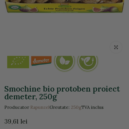
Click pentr
Smochine bio protoben proiect
demeter, 250g
Producator
Rapunzel
Greutate:
250g
TVA inclus
39,61 lei