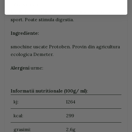
intrebuintare:
Ideale pentru paine cu fructe, patiserie si pentru
sport. Poate stimula digestia.
Ingrediente:
smochine uscate Protoben. Provin din agricultura
ecologica Demeter.
Alergeni
urme:
Informatii nutritionale (100g/ ml)
:
kj:
1264
kcal:
299
grasimi:
2,6g