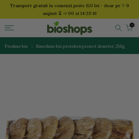
Transport gratuit la comenzi peste 150 lei - doar pe 7-9
Sari
⏳
august
00 zi 14:23:40
la
continut
0
Produse bio
Smochine bio protoben proiect demeter, 250g