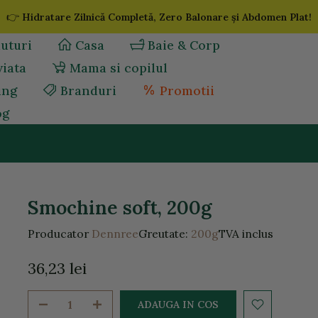
👉
Hidratare Zilnică Completă, Zero Balonare și Abdomen Plat!
uturi
Casa
Baie & Corp
viata
Mama si copilul
ing
Branduri
Promotii
og
Smochine soft, 200g
Producator
Dennree
Greutate:
200g
TVA inclus
36,23 lei
ADAUGA IN COS