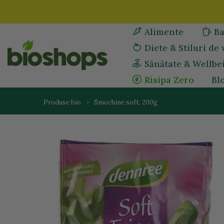
Sari
la
Alimente
Ba
continut
Diete & Stiluri de 
Sănătate & Wellbe
Risipa Zero
Bl
Produse bio
Smochine soft, 200g