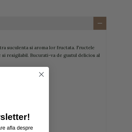
ra suculenta si aroma lor fructata. Fructele
i resigilabil. Bucurati-va de gustul delicios al
letter!
re afla despre