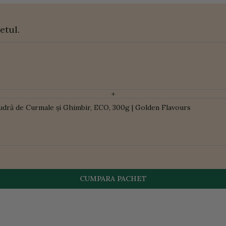
etul.
+
udră de Curmale și Ghimbir, ECO, 300g | Golden Flavours
CUMPARA PACHET