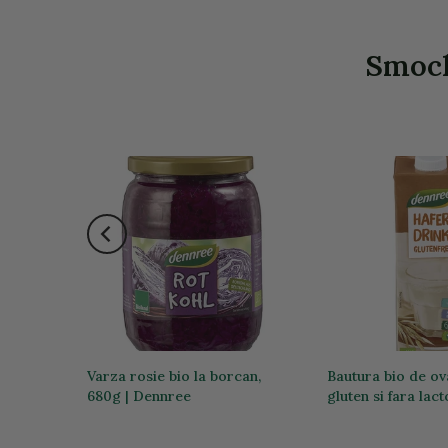
Smochi
io, 400g
Varza rosie bio la borcan,
Bautura bio de ov
680g | Dennree
gluten si fara lact
17,59 lei
14,31 lei