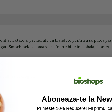
t selectate si prelucrate cu blandete pentru a se putea past
ugat. Smochinele se pastreaza foarte bine in ambalajul practic s
ricultura ecologica.
Aboneaza-te la News
Primeste 10% Reducere! Fii primul ca