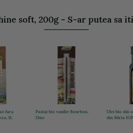
ne soft, 200g - S-ar putea sa it
az fara
Pastai bio vanilie Bourbon,
Ulei bio din 
oza, 1L
2buc
din Stiria IG
32,82 lei
42,40 lei