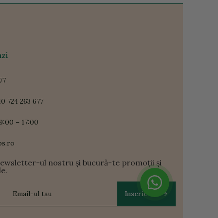
zi
77
0 724 263 677
9:00 – 17:00
ps.ro
newsletter-ul nostru și bucură-te promoții și
le.
Inscrie-te