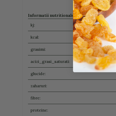
Informatii nutritionale (100g/ ml)
:
kj:
kcal:
grasimi:
acizi_grasi_saturati:
glucide:
zaharuri:
fibre:
proteine: