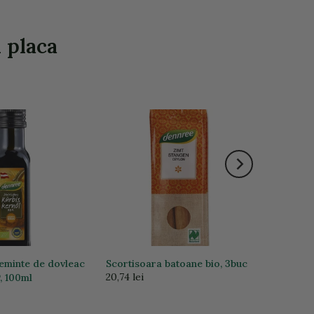
i placa
seminte de dovleac
Scortisoara batoane bio, 3buc
20,74 lei
P, 100ml