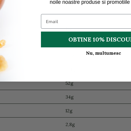
noile noastre produse si promotiile 
1112
OBTINE 10% DISCO
264
Nu, multumesc
2,5g
0,4g
52g
34g
12g
2,8g