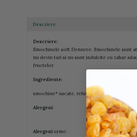
Descriere
Descriere:
Smochinele soft Dennree. Smochinele sunt aten
nu devin tari si nu sunt indulcite cu zahar ada
fructelor
Ingrediente:
smochine* uscate, rehidratate. *provin din ag
Alergeni
:
Alergeni
urme: