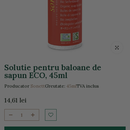
Click pentr
Solutie pentru baloane de
sapun ECO, 45ml
Producator
Sonett
Greutate:
45ml
TVA inclus
14,61 lei