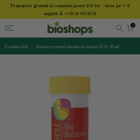
Transport gratuit la comenzi peste 150 lei - doar pe 7-9
Sari
⏳
august
01 zi 06:33:10
la
continut
0
Produse bio
Solutie pentru baloane de sapun ECO, 45ml