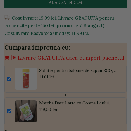
ADAUGA IN COS
Cost livrare: 19.99 lei. Livrare GRATUITA pentru
comenzile peste 150 lei (
promotie 7-9 august
).
Cost livrare Easybox Sameday: 14.99 lei.
Cumpara impreuna cu:
🚚 🆓 Livrare GRATUITA daca cumperi pachetul.
Solutie pentru baloane de sapun ECO,
45ml
14,61 lei
+
Matcha Date Latte cu Coama Leului,
Pudră de Curmale și Ghimbir, ECO, 300g
119,00 lei
| Golden Flavours