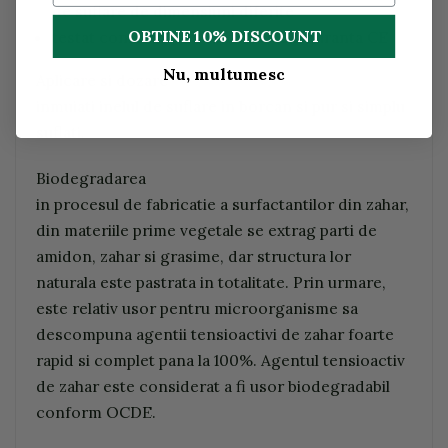
de suflare de dimensiuni diferite
OBTINE 10% DISCOUNT
testat conform standardelor de siguranta CE
Nu, multumesc
Aplicare si dozare
inmuiati inelul de suflare in borcan si pur si simplu
suflati.
Biodegradarea
in procesul de fabricatie a surfactantilor din zahar,
din materiile prime vegetale se extrag parti de
amidon, zahar si grasime, dar structura lor
naturala este pastrata in totalitate. Prin urmare,
este relativ usor pentru microorganisme sa
descompuna agentii tensioactivi de zahar foarte
rapid si complet pana la 100%. Agentul tensioactiv
de zahar este considerat a fi usor biodegradabil
conform OCDE.