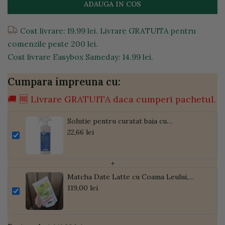
ADAUGA IN COS
Cost livrare: 19.99 lei. Livrare GRATUITA pentru
comenzile peste 200 lei.
Cost livrare Easybox Sameday: 14.99 lei.
Cumpara impreuna cu:
🚚 🆓 Livrare GRATUITA daca cumperi pachetul.
Solutie pentru curatat baia cu
pulverizator, 500ml
22,66 lei
+
Matcha Date Latte cu Coama Leului,
Pudră de Curmale și Ghimbir, ECO, 300g
119,00 lei
| Golden Flavours