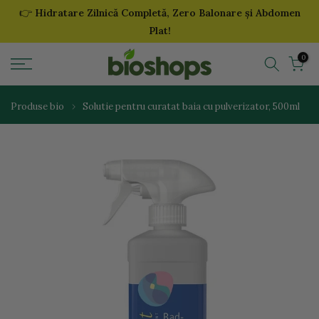
👉
Hidratare Zilnică Completă, Zero Balonare și Abdomen
Sari
Plat!
la
continut
0
Produse bio
Solutie pentru curatat baia cu pulverizator, 500ml