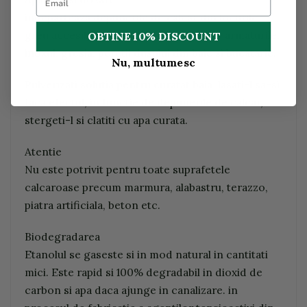
indeparteaza depunerile de calcar din locurile
greu accesibile si curata in acelasi timp armaturile,
OBTINE 10% DISCOUNT
inoxul, gresia, peretii dusului din baie si bucatarie.
Nu, multumesc
Pulverizati solutia pentru curatat baia, lasati-l sa-si
faca efectul, in functie de depunerile de calcar,
stergeti-l si clatiti cu apa curata.
Atentie
Nu este potrivit pentru toate suprafetele
calcaroase precum marmura, alabastru, terazzo,
piatra artificiala, beton etc.
Biodegradarea
Etanolul se gaseste si in mod natural in cantitati
mici. Este rapid si 100% degradabil in dioxid de
carbon si apa daca ajunge in canalizare. in