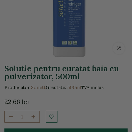
Click pentr
Solutie pentru curatat baia cu
pulverizator, 500ml
Producator
Sonett
Greutate:
500ml
TVA inclus
22,66 lei