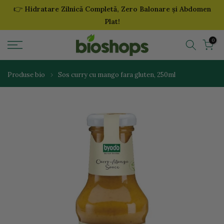
👉
Hidratare Zilnică Completă, Zero Balonare și Abdomen
Sari
Plat!
la
continut
0
Produse bio
Sos curry cu mango fara gluten, 250ml