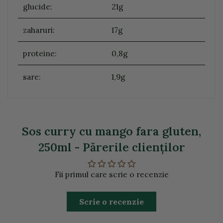
glucide:
21g
zaharuri:
17g
proteine:
0,8g
sare:
1,9g
Sos curry cu mango fara gluten,
250ml - Părerile clienţilor
Fii primul care scrie o recenzie
Scrie o recenzie