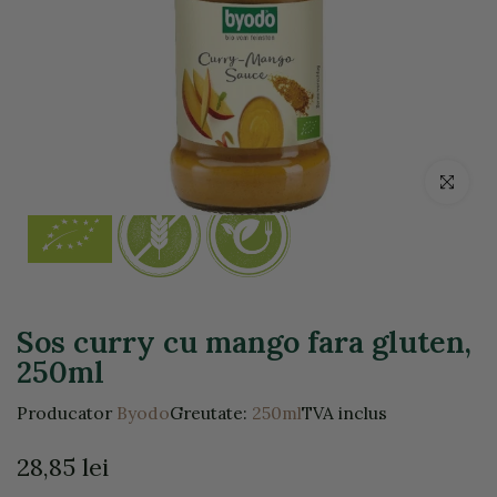
Click pentr
Sos curry cu mango fara gluten,
250ml
Producator
Byodo
Greutate:
250ml
TVA inclus
28,85 lei