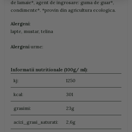
de lamaie*, agent de ingrosare: guma de guar*,
condimente*. *provin din agricultura ecologica.
Alergeni
:
lapte, mustar, telina
Alergeni
urme:
Informatii nutritionale (100g/ ml)
:
kj:
1250
kcal:
301
grasimi:
23g
acizi_grasi_saturati:
2,6g