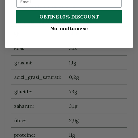
cereale, gluten, mustar, soia
OBTINE 10% DISCOUNT
Informatii nutritionale (100g/ ml)
:
Nu, multumesc
kj:
1478
kcal:
352
grasimi:
1,1g
acizi_grasi_saturati:
0,2g
glucide:
73g
zaharuri:
3,1g
fibre:
2,9g
proteine:
11g