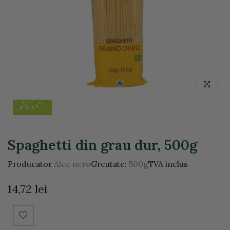
Click pentr
Spaghetti din grau dur, 500g
Producator
Alce nero
Greutate:
500g
TVA inclus
14,72 lei