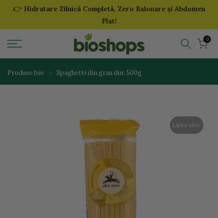
👉
Hidratare Zilnică Completă, Zero Balonare și Abdomen
Sari
Plat!
la
continut
0
Produse bio
Spaghetti din grau dur, 500g
Lipsa stoc