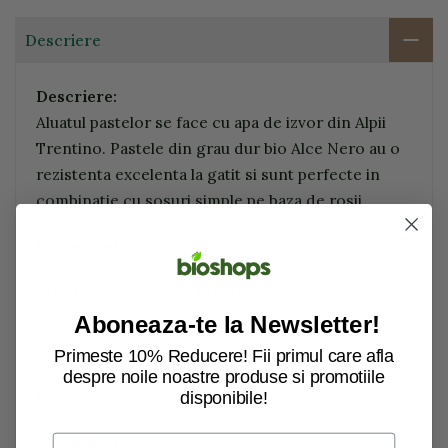
Descriere
Descriere:
Aluatul pastelor se face cu apa de izvor din Alpii
Trentino. Pastele din grau dur bio Alce Nero au o
rezistenta excelenta la gatit si sunt perfecte in
combinatie cu sosuri simple pe baza de rosii.
Ingrediente:
gris de grau dur, apa. Provine din agricultura
ecologica.
Aboneaza-te la Newsletter!
Primeste 10% Reducere! Fii primul care afla
Alergeni
:
despre noile noastre produse si promotiile
grau, grau dur
disponibile!
Alergeni
urme: