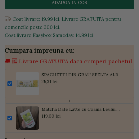
ADAUGA IN COS
Cost livrare: 19.99 lei. Livrare GRATUITA pentru
comenzile peste 200 lei.
Cost livrare Easybox Sameday: 14.99 lei.
Cumpara impreuna cu:
🚚 🆓 Livrare GRATUITA daca cumperi pachetul.
SPAGHETTI DIN GRAU SPELTA ALB
BIO 500G
25,31 lei
+
Matcha Date Latte cu Coama Leului,
Pudră de Curmale și Ghimbir, ECO, 300g
119,00 lei
| Golden Flavours