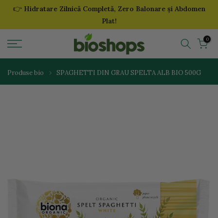
👉
Hidratare Zilnică Completă, Zero Balonare și Abdomen
Sari
Plat!
la
continut
0
Produse bio
SPAGHETTI DIN GRAU SPELTA ALB BIO 500G