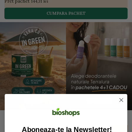
Pret pachet
144,31 lei
CUMPARA PACHET
Aboneaza-te la Newsletter!
Descriere