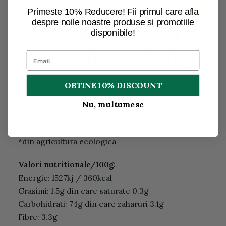
Primeste 10% Reducere! Fii primul care afla
despre noile noastre produse si promotiile
Spaghetii din grau
disponibile!
spelta alb eco 500g
Biona
OBTINE 10% DISCOUNT
Nu, multumesc
Ingrediente:
faina din
grau spelta
*
*din agricultura ecologica
Valori nutritionale/100g:
Energie: 1527kj / 360kcal
Grasimi: 1.5g din care saturate 0.3g
Carbohidrati: 74g din care zaharuri 3.1g
Fibre: 3.3g