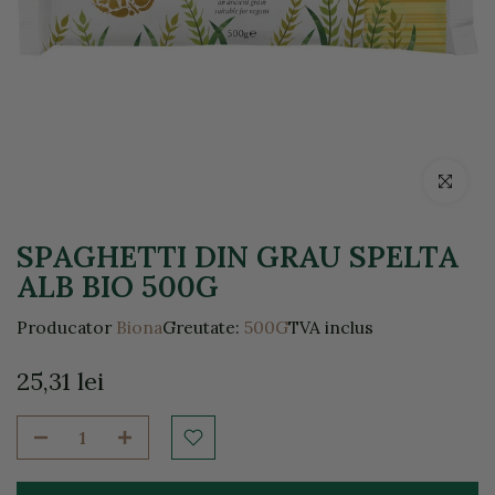
Click pentr
SPAGHETTI DIN GRAU SPELTA
ALB BIO 500G
Producator
Biona
Greutate:
500G
TVA inclus
25,31 lei