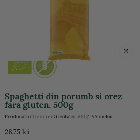
Click pentr
Spaghetti din porumb si orez
fara gluten, 500g
Producator
Dennree
Greutate:
500g
TVA inclus
28,75 lei