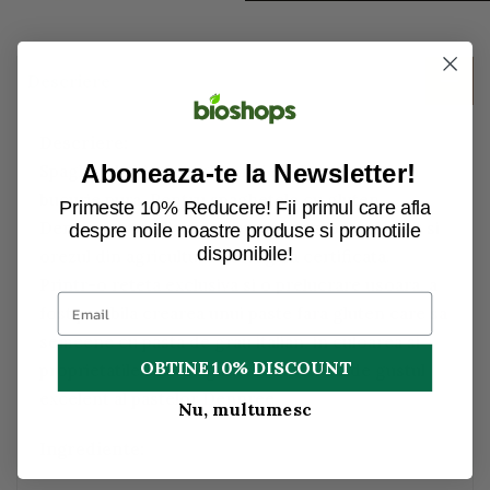
Descriere
Descriere:
Aboneaza-te la Newsletter!
Spaghetele bio fara gluten de la Dennree ofera
bucurie pura. Pentru spaghetele cu gluten
Primeste 10% Reducere! Fii primul care afla
Dennree, se utilizeaza numai porumbul selectat si
despre noile noastre produse si promotiile
disponibile!
orezul din agricultura ecologica certificata.
Printr-o reteta exclusiva si o prelucrare usoara, a
fost posibila crearea unui paste fara gluten care sa
semeene cu pasta de grau italian, in culoarea si
OBTINE 10% DISCOUNT
proprietatile sale de gatit. Bucurati-va de gustul
excelent al pastelor Dennree.
Nu, multumesc
Ingrediente: