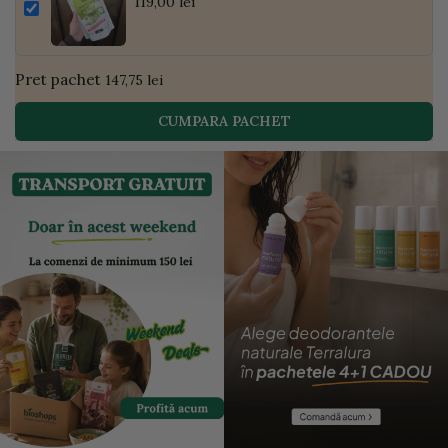
Pudră de Curmale și Ghimbir, ECO, 300g
119,00 lei
| Golden Flavours
Pret pachet
147,75 lei
CUMPARA PACHET