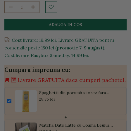
ADAUGA IN COS
Cost livrare: 19.99 lei. Livrare GRATUITA pentru
comenzile peste 150 lei (
promotie 7-9 august
).
Cost livrare Easybox Sameday: 14.99 lei.
Cumpara impreuna cu:
🚚 🆓 Livrare GRATUITA daca cumperi pachetul.
Spaghetti din porumb si orez fara
gluten, 500g
28,75 lei
+
Matcha Date Latte cu Coama Leului,