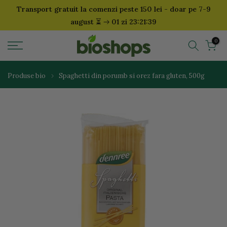
Transport gratuit la comenzi peste 150 lei - doar pe 7-9
Sari
⏳
august
01 zi 23:21:38
la
continut
0
Produse bio
Spaghetti din porumb si orez fara gluten, 500g