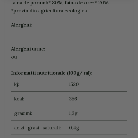
faina de porumb* 80%, faina de orez* 20%.
*provin din agricultura ecologica.
Alergeni
:
Alergeni
urme:
ou
Informatii nutritionale (100g/ ml)
:
kj:
1520
kcal:
356
grasimi:
1,3g
acizi_grasi_saturati:
0,4g