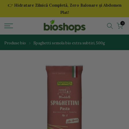
👉
Hidratare Zilnică Completă, Zero Balonare și Abdomen
Sari
Plat!
la
continut
0
Produse bio
Spaghetti semola bio extra subtiri, 500g