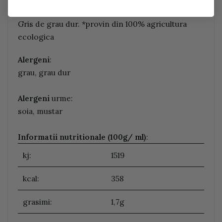
Ingrediente:
Gris de grau dur. *provin din 100% agricultura
ecologica
Alergeni
:
grau, grau dur
Alergeni
urme:
soia, mustar
Informatii nutritionale (100g/ ml)
:
kj:
1519
kcal:
358
grasimi:
1,7g