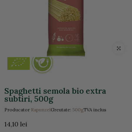
Click pentr
Spaghetti semola bio extra
subtiri, 500g
Producator
Rapunzel
Greutate:
500g
TVA inclus
14,10 lei