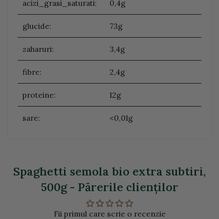
acizi_grasi_saturati:
0,4g
glucide:
73g
zaharuri:
3,4g
fibre:
2,4g
proteine:
12g
sare:
<0,01g
Spaghetti semola bio extra subtiri,
500g - Părerile clienţilor
Fii primul care scrie o recenzie