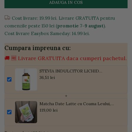
ADAUGA IN COS
Cost livrare: 19.99 lei. Livrare GRATUITA pentru
comenzile peste 150 lei (
promotie 7-9 august
).
Cost livrare Easybox Sameday: 14.99 lei.
Cumpara impreuna cu:
🚚 🆓 Livrare GRATUITA daca cumperi pachetul.
STEVIA INDULCITOR LICHID
PREMIUM 50ML
36,51 lei
+
Matcha Date Latte cu Coama Leului,
Pudră de Curmale și Ghimbir, ECO, 300g
119,00 lei
| Golden Flavours