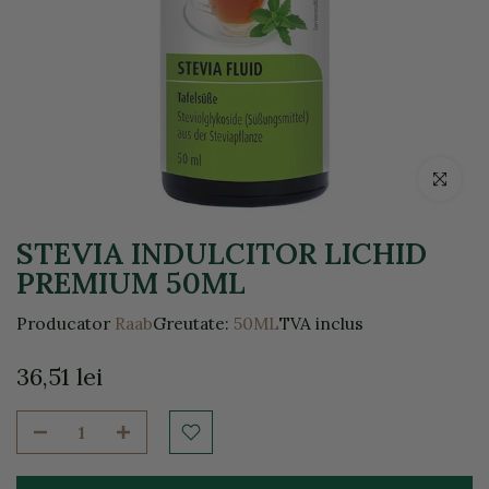
Click pentr
STEVIA INDULCITOR LICHID
PREMIUM 50ML
Producator
Raab
Greutate:
50ML
TVA inclus
36,51 lei