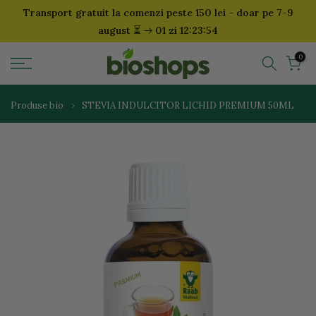
Transport gratuit la comenzi peste 150 lei - doar pe 7-9
Sari
⏳
august
01 zi 12:23:54
la
continut
0
Produse bio
STEVIA INDULCITOR LICHID PREMIUM 50ML