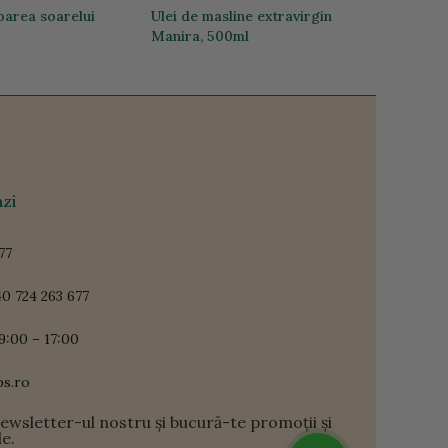
loarea soarelui
Ulei de masline extravirgin
Manira, 500ml
96,00 lei
zi
77
0 724 263 677
9:00 – 17:00
ps.ro
newsletter-ul nostru și bucură-te promoții și
le.