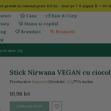
⏳
t gratuit la comenzi peste 150 lei - doar pe 7-9 august
00 zi
uturi
Casa
Baie & Corp
viata
Mama si copilul
ing
Branduri
Promotii
og
a de alune, 22g
Stick Nirwana VEGAN cu ciocola
Producator
Rapunzel
Greutate:
22g
TVA inclus
10,98 lei
LIPSA IN STOC