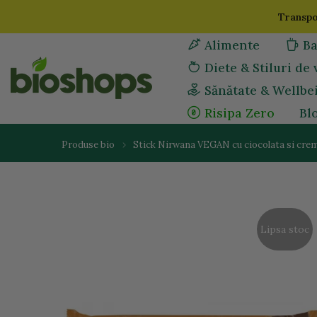
Sari
Transpor
la
Alimente
Ba
continut
Diete & Stiluri de 
Sănătate & Wellbe
Risipa Zero
Bl
Produse bio
Stick Nirwana VEGAN cu ciocolata si crem
Lipsa stoc