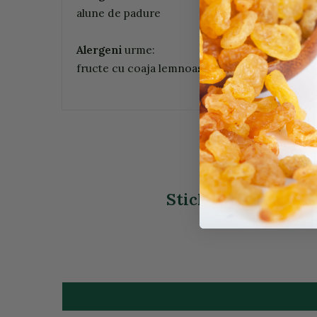
alune de padure
Alergeni
urme:
fructe cu coaja lemnoasa, lapte, soia
Stick Nirwana VEGA