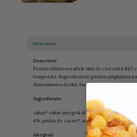
Descriere
Descriere:
Pentru obtinerea stick-ului de ciocolata BIO
temperata. Ingredientele pentru umplutura sun
dimensiunea dorita, bucatile sunt glazurate cu 
Ingrediente:
zahar* zahar integral din trestie de zahar*, z
4%, pudra de cacao*, sare de mare, vanilie Bou
Alergeni
: