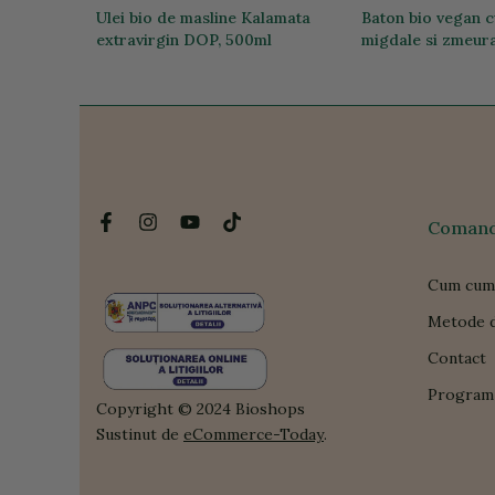
e HIH
Ulei bio de masline Kalamata
Baton bio vegan 
extravirgin DOP, 500ml
migdale si zmeura
111,44 lei
26,35 lei
Comanda
Cum cum
Metode d
Contact
Program 
Copyright © 2024 Bioshops
Sustinut de
eCommerce-Today
.