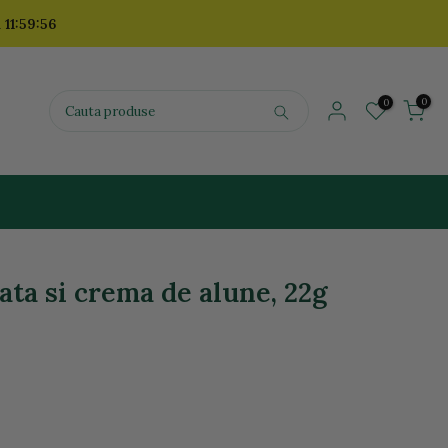
 11:59:56
0
0
ta si crema de alune, 22g