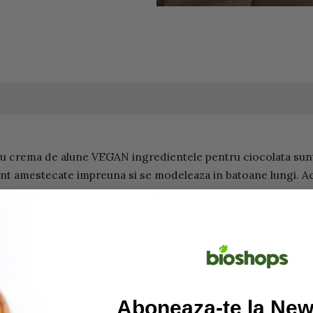
 cu crema de alune VEGAN ingredientele pentru ciocolata sun
t amestecate impreuna si se modeleaza in batoane lungi. Aces
ciocalata, racite si ulterior impachetate.
ahar din trestie de zahar*, alune de padure* 28%, unt de caca
rbon*, emulgator: lecitina de floarea-soarelui*. *provin din 
Aboneaza-te la News