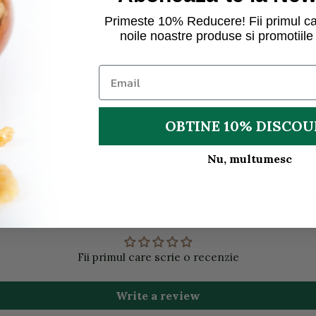
Primeste 10% Reducere! Fii primul ca
noile noastre produse si promotiile 
OBTINE 10% DISCO
Nu, multumesc
N cu ciocolata si crema de alune, 22g - 
Fii primul care scrie o recenzie
Write a review