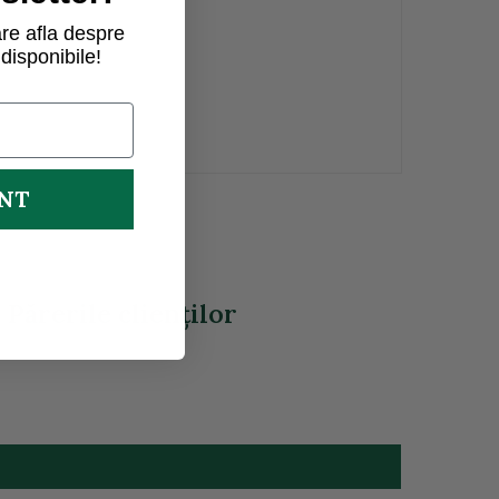
re afla despre
disponibile!
UNT
Părerile clienţilor