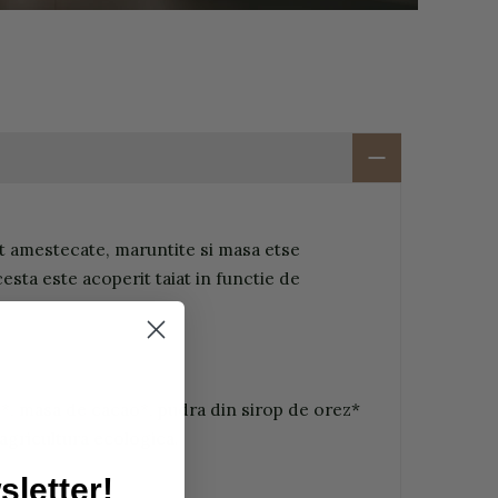
t amestecate, maruntite si masa etse
ta este acoperit taiat in functie de
o*, masa de cacao*, pudra din sirop de orez*
agricultura ecologica.
letter!