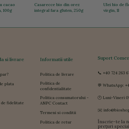
cu cacao
Casarecce bio din orez
Ulei bio de f
, 100g
integral fara gluten, 250g
virgin, 1l
19,74 lei
68,48 lei
Suport Comen
 si livrare
Informatii utile
📞 +40 724 263 6
par?
Politica de livrare
Politica de
e plata
💬 WhatsApp: +4
confidentialitate
Politica consumatorului -
🕐 Luni-Vineri 0
de fidelitate
ANPC Contact
✉️ info@biosho
Termeni si conditii
Înscrie-te la 
Politica de retur
prețuri specia