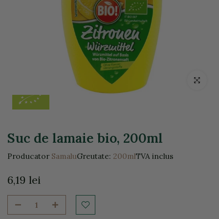
Click pentr
Suc de lamaie bio, 200ml
Producator
Samalu
Greutate:
200ml
TVA inclus
6,19 lei