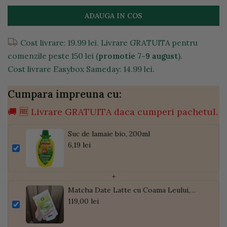
ADAUGA IN COS
Cost livrare: 19.99 lei. Livrare GRATUITA pentru
comenzile peste 150 lei (
promotie 7-9 august
).
Cost livrare Easybox Sameday: 14.99 lei.
Cumpara impreuna cu:
🚚 🆓 Livrare GRATUITA daca cumperi pachetul.
Suc de lamaie bio, 200ml
6,19 lei
+
Matcha Date Latte cu Coama Leului,
Pudră de Curmale și Ghimbir, ECO, 300g
119,00 lei
| Golden Flavours