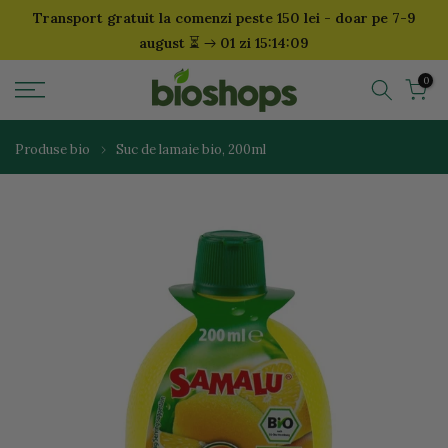
Transport gratuit la comenzi peste 150 lei - doar pe 7-9
Sari
⏳
august
01 zi 15:14:09
la
continut
0
Produse bio
Suc de lamaie bio, 200ml