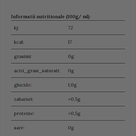
Informatii nutritionale (100g/ ml)
:
kj:
72
kcal:
17
grasimi:
0g
acizi_grasi_saturati:
0g
glucide:
1,0g
zaharuri:
<0,5g
proteine:
<0,5g
sare:
0g