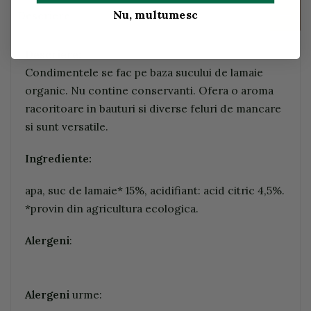
Nu, multumesc
Descriere
Descriere:
Condimentele se fac pe baza sucului de lamaie
organic. Nu contine conservanti. Ofera o aroma
racoritoare in bauturi si diverse feluri de mancare
si sunt versatile.
Ingrediente:
apa, suc de lamaie* 15%, acidifiant: acid citric 4,5%.
*provin din agricultura ecologica.
Alergeni
:
Alergeni
urme: