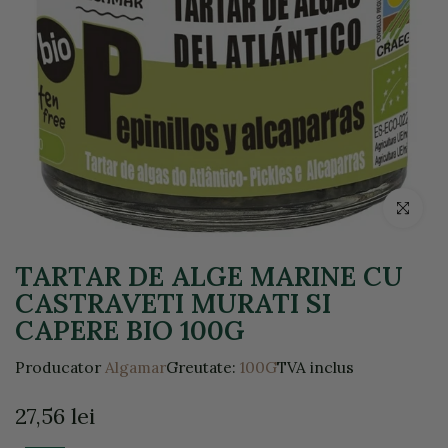
Click pentr
TARTAR DE ALGE MARINE CU
CASTRAVETI MURATI SI
CAPERE BIO 100G
Producator
Algamar
Greutate:
100G
TVA inclus
27,56 lei