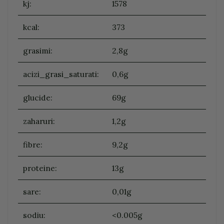
kj:
1578
kcal:
373
grasimi:
2,8g
acizi_grasi_saturati:
0,6g
glucide:
69g
zaharuri:
1,2g
fibre:
9,2g
proteine:
13g
sare:
0,01g
sodiu:
<0.005g