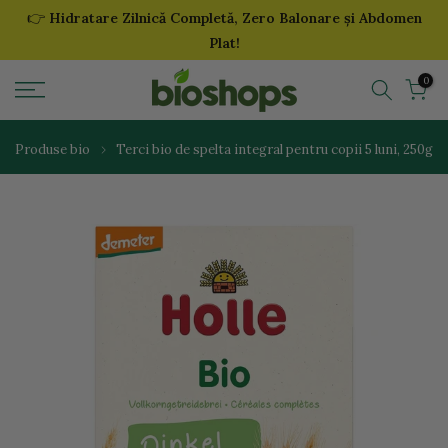
👉
Hidratare Zilnică Completă, Zero Balonare și Abdomen
Sari
Plat!
la
continut
0
Produse bio
Terci bio de spelta integral pentru copii 5 luni, 250g