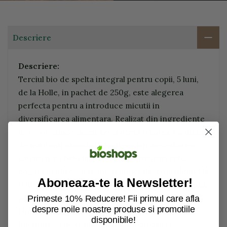
Descriere
Descriere:
Terciul bio de spelta integral pentru copii, 5 luni,
de la Holle, in pachet de 250g, este alegerea
perfecta pentru a introduce micutii in
diversificarea alimentara. Realizat din ingrediente
100% organice, acest terci ofera o sursa excelenta
de nutrienti esentiali, ideali pentru dezvoltarea
sanatoasa a bebelusilor. Spelta integrala este
bogata in fibre, vitamine si minerale, contribuind la
Aboneaza-te la Newsletter!
o digestie sanatoasa si o crestere echilibrata. Fara
adaos de zahar, conservanti sau aditivi, terciul
Primeste 10% Reducere! Fii primul care afla
despre noile noastre produse si promotiile
Holle este sigur si nutritiv pentru cei mici.
disponibile!
Bucurati-va de o alimentatie sanatoasa si