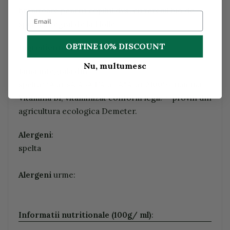
hranitoare pentru copilul dvs. cu terciul bio de
spelta integral de la Holle
OBTINE 10% DISCOUNT
Ingrediente:
Nu, multumesc
faina integrala din
spelta**Ä‚â€šĂ‚Â¬Ä‚ËĂ˘â‚¬Â°Ă„â€ž100%, tiamina
Vitamina B1, vitaminizat conform legii. **provin din
agricultura ecologica Demeter.
Alergeni
:
spelta
Alergeni
urme:
Informatii nutritionale (100g/ ml)
: