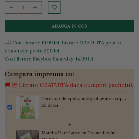
ADAUGA IN COS
Cost livrare: 19.99 lei. Livrare GRATUITA pentru
comenzile peste 200 lei.
Cost livrare Easybox Sameday: 14.99 lei.
Cumpara impreuna cu:
🚚 🆓 Livrare GRATUITA daca cumperi pachetul.
Terci bio de spelta integral pentru copii
5 luni, 250g
20,51 lei
+
Matcha Date Latte cu Coama Leului,