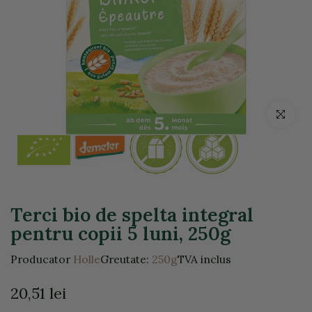
Click pentr
Terci bio de spelta integral
pentru copii 5 luni, 250g
Producator
Holle
Greutate:
250g
TVA inclus
20,51 lei