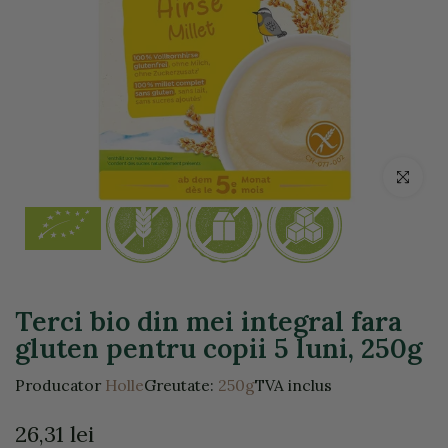
Click pentr
Terci bio din mei integral fara
gluten pentru copii 5 luni, 250g
Producator
Holle
Greutate:
250g
TVA inclus
26,31 lei