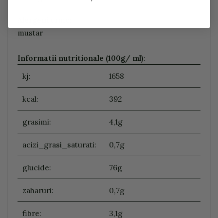
Alergeni
urme:
mustar
Informatii nutritionale (100g/ ml)
:
kj:
1658
kcal:
392
grasimi:
4,1g
acizi_grasi_saturati:
0,7g
glucide:
76g
zaharuri:
0,7g
fibre:
3,1g