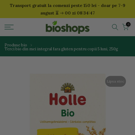
Transport gratuit la comenzi peste 150 lei - doar pe 7-9
Sari
⏳
august
00 zi 08:34:47
la
continut
0
Produse bio
Terci bio din mei integral fara gluten pentru copii 5 luni, 250g
Lipsa stoc