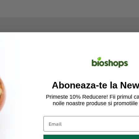
Ayurveda. Este de fapt o specie de busuioc, denumit popular in
rii, pulmonare, tuse, raceli, etc.
Pudra de busuioc se folosest
Aboneaza-te la News
Primeste 10% Reducere! Fii primul ca
noile noastre produse si promotiile 