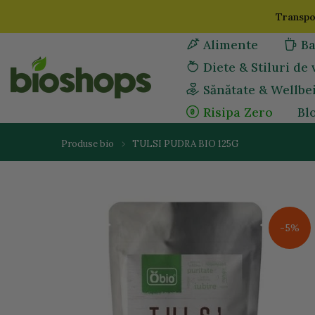
Sari
Transpor
la
Alimente
Ba
continut
Diete & Stiluri de 
Sănătate & Wellbe
Risipa Zero
Bl
Produse bio
TULSI PUDRA BIO 125G
-5%