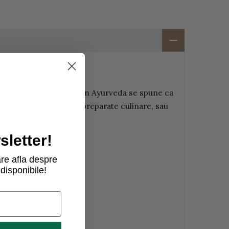
 Hindu "busuioc sfant".
In Ayurveda se spune ca
e ca si condiment, in preparate culinare, sau
letter!
re afla despre
disponibile!