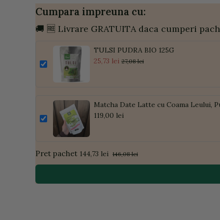
Cumpara impreuna cu:
🚚 🆓 Livrare GRATUITA daca cumperi pach
TULSI PUDRA BIO 125G
25,73 lei
27,08 lei
Matcha Date Latte cu Coama Leului, P
119,00 lei
Pret pachet
144,73 lei
146,08 lei