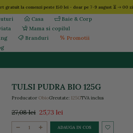
⏳
t gratuit la comenzi peste 150 lei - doar pe 7-9 august
00 zi
uturi
Casa
Baie & Corp
viata
Mama si copilul
ing
Branduri
Promotii
og
TULSI PUDRA BIO 125G
Producator
Obio
Greutate:
125G
TVA inclus
27,08 lei
25,73 lei
ADAUGA IN COS