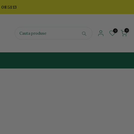
 08:51:12
0
0