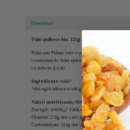
Descriere
Tulsi pulbere bio, 125g - Obio
Tulsi sau Tulasi este o planta cu traditie in 
consumul de tulsi ajuta in afectiunile respirato
ca infuzie (ceai).
Ingrediente:
tulsi*
*din agricultura ecologica
Valori nutritionale/100g:
Energie: 1065Kj/ 256Kcal
Grasimi: 2.9g din care saturate 0.6g
Carbohidrati: 21.1g din care zaharuri 4.49g