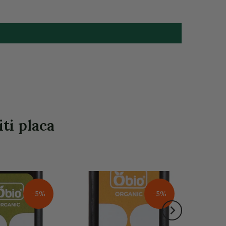
ti placa
-5%
-5%