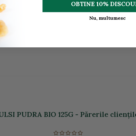
OBTINE 10% DISCO
Nu, multumesc
ULSI PUDRA BIO 125G - Părerile clienţil