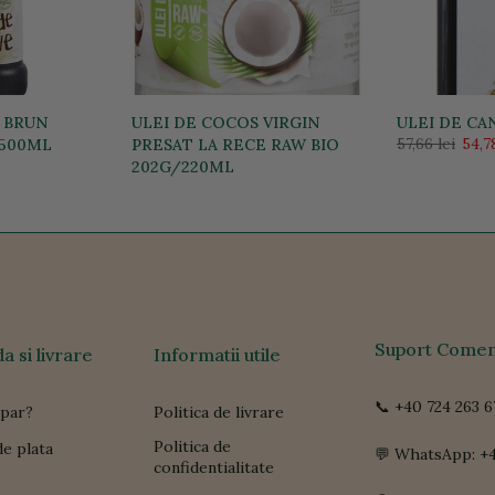
 BRUN
ULEI DE COCOS VIRGIN
ULEI DE CA
57,66 lei
54,78
 500ML
PRESAT LA RECE RAW BIO
202G/220ML
24,95 lei
23,70 lei
Suport Comen
 si livrare
Informatii utile
📞 +40 724 263 6
par?
Politica de livrare
Politica de
e plata
💬 WhatsApp: +4
confidentialitate