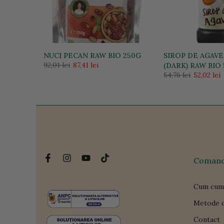
 125G
NUCI PECAN RAW BIO 250G
SIROP DE AGAVE
92,01 lei
87,41 lei
(DARK) RAW BIO
54,76 lei
52,02 lei
Comanda
Cum cum
Metode d
Contact