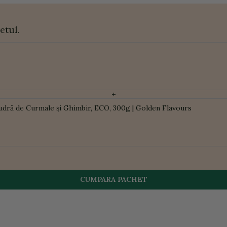
etul.
+
udră de Curmale și Ghimbir, ECO, 300g | Golden Flavours
CUMPARA PACHET