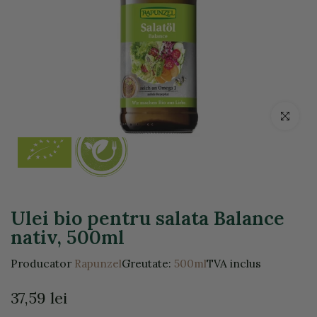
Click pentr
Ulei bio pentru salata Balance
nativ, 500ml
Producator
Rapunzel
Greutate:
500ml
TVA inclus
37,59 lei