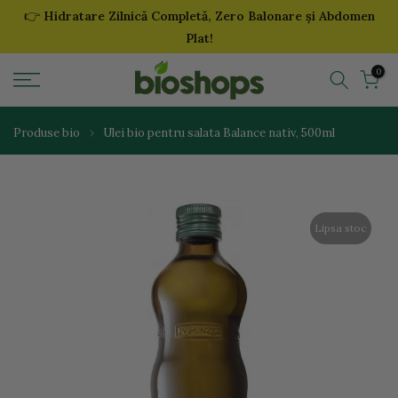
👉
Hidratare Zilnică Completă, Zero Balonare și Abdomen
Sari
Plat!
la
continut
0
Produse bio
Ulei bio pentru salata Balance nativ, 500ml
Lipsa stoc