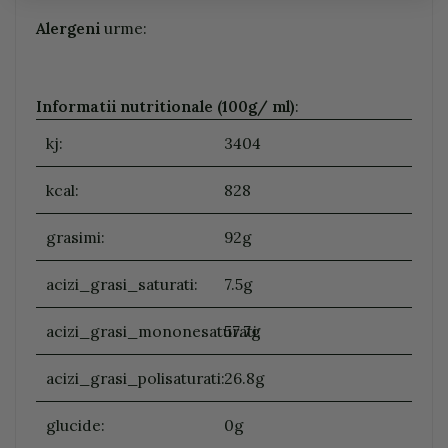
Alergeni
urme:
Informatii nutritionale (100g/ ml)
:
kj:
3404
kcal:
828
grasimi:
92g
acizi_grasi_saturati:
7.5g
acizi_grasi_mononesaturati:
57.7g
acizi_grasi_polisaturati:
26.8g
glucide:
0g