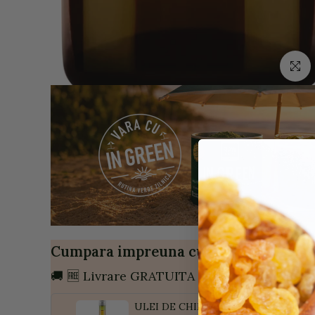
Click p
Cumpara impreuna cu:
🚚 🆓 Livrare GRATUITA daca cumperi pach
ULEI DE CHIMEN NEGRU ( NEGRILIC