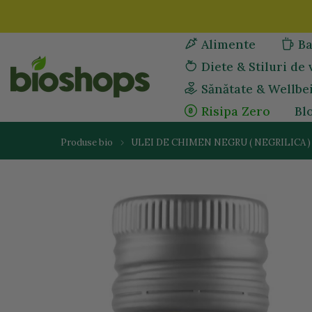
Sari
la
Alimente
Ba
continut
Diete & Stiluri de 
Sănătate & Wellbe
Risipa Zero
Bl
Produse bio
ULEI DE CHIMEN NEGRU ( NEGRILICA )