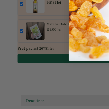
148,81 lei
Matcha Date Latte cu Coama Leului, P
119,00 lei
Pret pachet
267,81 lei
Descriere