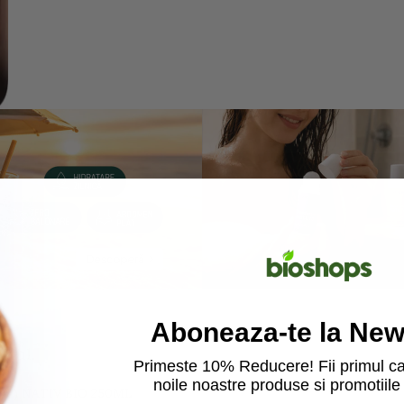
entru a mari
Aboneaza-te la News
etul.
Primeste 10% Reducere! Fii primul ca
noile noastre produse si promotiile 
A ) NATIV BIO 250ML