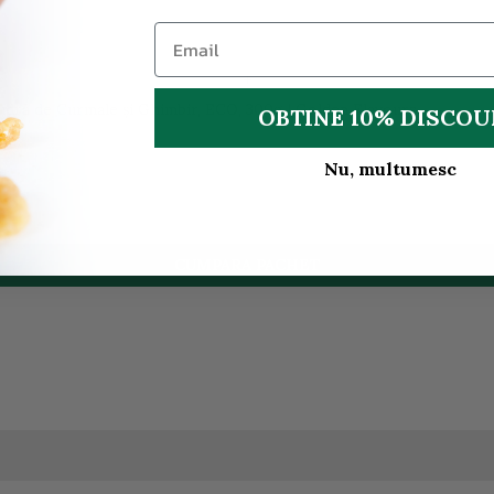
+
udră de Curmale și Ghimbir, ECO, 300g | Golden Flavours
OBTINE 10% DISCO
Nu, multumesc
CUMPARA PACHET