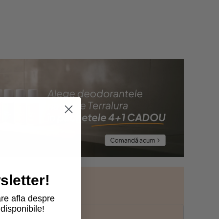
letter!
re afla despre
disponibile!