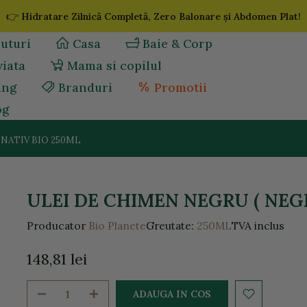
👉
Hidratare Zilnică Completă, Zero Balonare și Abdomen Plat!
uturi
Casa
Baie & Corp
viata
Mama si copilul
ing
Branduri
Promotii
og
 NATIV BIO 250ML
ULEI DE CHIMEN NEGRU ( NEGR
Producator
Bio Planete
Greutate:
250ML
TVA inclus
148,81 lei
ADAUGA IN COS