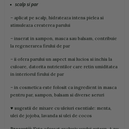
scalp si par
– aplicat pe scalp, hidrateaza intens pielea si
stimuleaza cresterea parului
– inserat in sampon, masca sau balsam, contribuie
la regenerarea firului de par
– ii ofera parului un aspect mai lucios si inchis la
culoare, datorita nutrientilor care retin umiditatea
in interiorul firului de par
– in cosmetica este folosit ca ingredient in masca
pentru par, sampon, balsam si diverse seruri
♥ sugestii de mixare cu uleiuri esentiale: menta,
ulei de jojoba, lavanda si ulei de cocos
Precautii:
Este adresat exclusiv uzului extern.
A nu