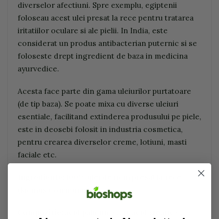
diverselor afectiuni. Spre exemplu, egiptenii
foloseau acest ulei presat la rece pentru tratarea
iritatiilor oculare si ale pielii. In India, este
considerat un produs antibacterian puternic si se
foloseste drept ingredient de baza in medicina
ayurvedice.
Acesta face parte din gama uleiurilor purtatoare
(de tip baza). Se poate mixa cu diverse uleiuri
esentiale, facilitand extinderea produsului pe piele,
este in deosebi folosit in industria cosmetica,
pentru crearea diverselor creme, lotiuni, masti
faciale etc.
Ingrediente:
100% ulei de ricin presat la rece
(Ricinus Communis)
Compozitie:
acid palmitic <2.0, acid stearic <2.5,