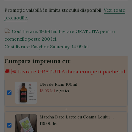
Promoție valabilă în limita stocului disponibil.
Vezi toate
promoțiile
.
Cost livrare: 19.99 lei. Livrare GRATUITA pentru
comenzile peste 200 lei.
Cost livrare Easybox Sameday: 14.99 lei.
Cumpara impreuna cu:
🚚 🆓 Livrare GRATUITA daca cumperi pachetul.
Ulei de Ricin 100ml
18,93 lei
19,93 lei
+
Matcha Date Latte cu Coama Leului,
Pudră de Curmale și Ghimbir, ECO, 300g
119,00 lei
| Golden Flavours