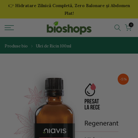
👉
Hidratare Zilnică Completă, Zero Balonare și Abdomen
Sari
Plat!
la
continut
0
Produse bio
Ulei de Ricin 100ml
-5%