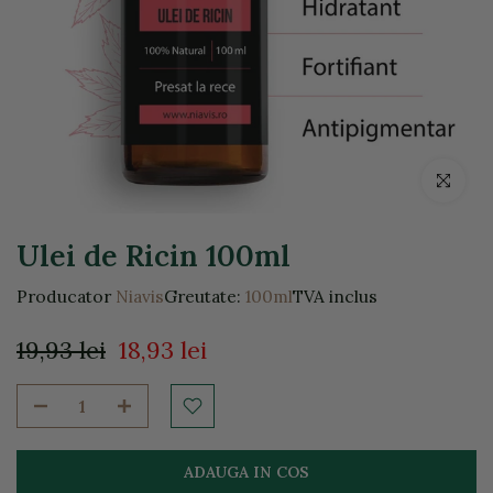
Click pentr
Ulei de Ricin 100ml
Producator
Niavis
Greutate:
100ml
TVA inclus
19,93 lei
18,93 lei
ADAUGA IN COS