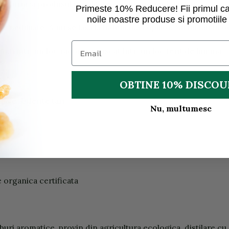
m furniza produsul in calitate organica ca inlocuitor.
Primeste 10% Reducere! Fii primul ca
noile noastre produse si promotiile 
iale nediluate. A nu se lasa la indemana copiilor. Nu intrati in
ati intr-un loc racoros si uscat intr-un loc ferit de lumina.
OBTINE 10% DISCO
ale: Diferite tari
Nu, multumesc
anic
te organica certificata
buri aromatice, provin din agricultura ecologica, distilare cu