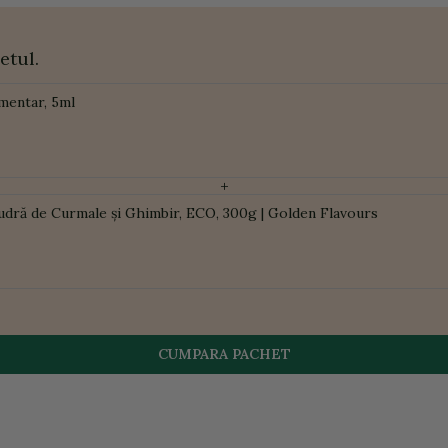
etul.
imentar, 5ml
+
udră de Curmale și Ghimbir, ECO, 300g | Golden Flavours
CUMPARA PACHET