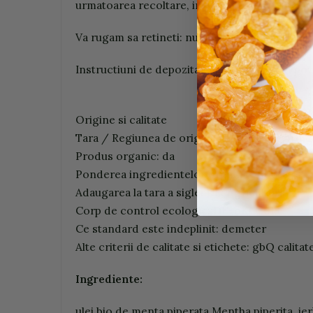
urmatoarea recoltare, in aceste cazuri rare vo
Va rugam sa retineti: nu utilizati uleiuri esent
Instructiuni de depozitare: va rugam sa depozit
Origine si calitate
Tara / Regiunea de origine Ingrediente princip
Produs organic: da
Ponderea ingredientelor organice: 100% org
Adaugarea la tara a siglei UE: Agricultura UE
Corp de control ecologic: DE-oKO-013
Ce standard este indeplinit: demeter
Alte criterii de calitate si etichete: gbQ calita
Ingrediente:
ulei bio de menta piperata Mentha piperita, ier