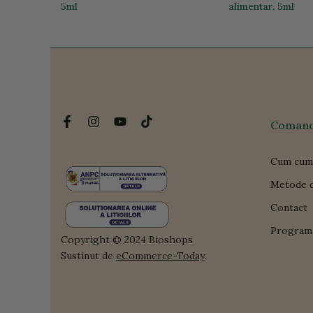
5ml
alimentar, 5ml
100,01 lei
33,04 lei
Comanda
Cum cum
Metode d
Contact
Program 
Copyright © 2024 Bioshops
Sustinut de
eCommerce-Today
.