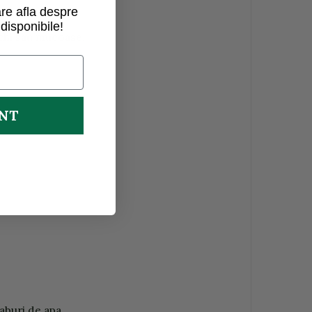
re afla despre
disponibile!
 ochi sau mucoase.
UNT
 aburi de apa