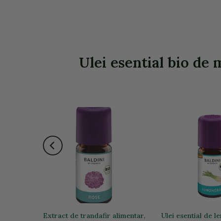
Ulei esential bio de 
a stoc
ala bio
Extract de trandafir alimentar,
Ulei esential de 