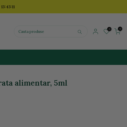
 13:43:10
0
0
rata alimentar, 5ml