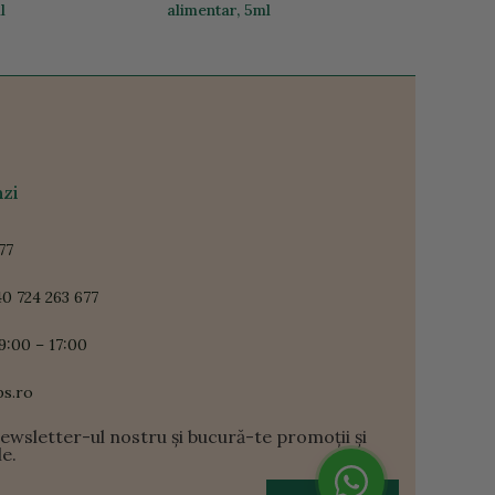
l
alimentar, 5ml
46,38 lei
zi
77
0 724 263 677
9:00 – 17:00
ps.ro
newsletter-ul nostru și bucură-te promoții și
le.