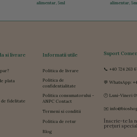
alimentar, 5ml
alimentar, 5m
59,72 lei
35,96 lei
Suport Comen
 si livrare
Informatii utile
📞 +40 724 263 6
par?
Politica de livrare
Politica de
e plata
💬 WhatsApp: +4
confidentialitate
Politica consumatorului -
🕐 Luni-Vineri 0
de fidelitate
ANPC Contact
✉️ info@biosho
Termeni si conditii
Înscrie-te la 
Politica de retur
prețuri specia
Blog