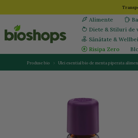
Sari
Transpo
la
Alimente
Ba
continut
Diete & Stiluri de 
Sănătate & Wellbe
Risipa Zero
Bl
Produse bio
Ulei esential bio de menta piperata alimen