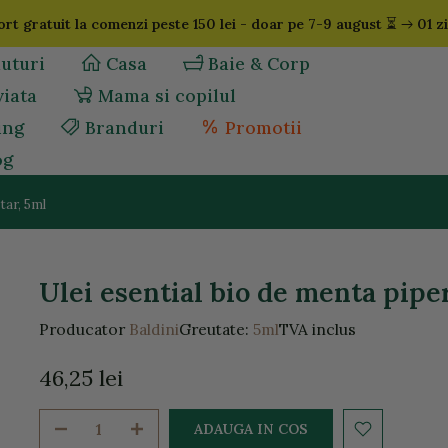
⏳
rt gratuit la comenzi peste 150 lei - doar pe 7-9 august
01 zi
uturi
Casa
Baie & Corp
viata
Mama si copilul
ing
Branduri
Promotii
og
tar, 5ml
Ulei esential bio de menta pipe
Producator
Baldini
Greutate:
5ml
TVA inclus
46,25 lei
ADAUGA IN COS