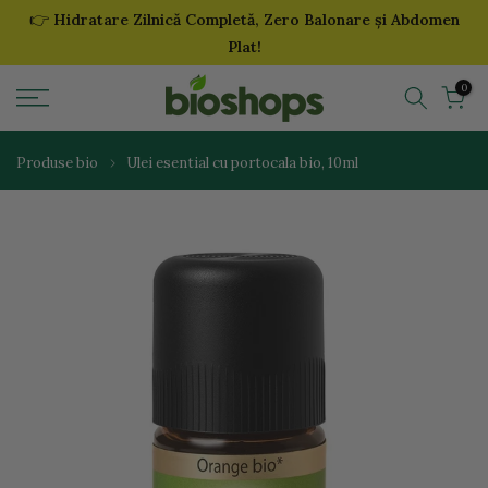
👉
Hidratare Zilnică Completă, Zero Balonare și Abdomen
Sari
Plat!
la
continut
0
Produse bio
Ulei esential cu portocala bio, 10ml