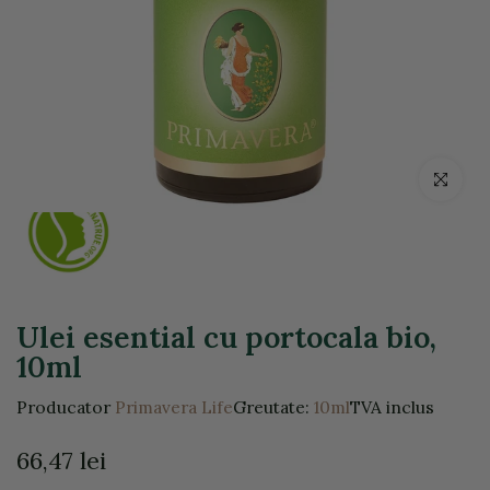
Click pentr
Ulei esential cu portocala bio,
10ml
Producator
Primavera Life
Greutate:
10ml
TVA inclus
66,47 lei