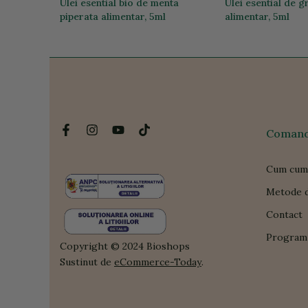
rin
Ulei esential bio de menta
Ulei esential de g
piperata alimentar, 5ml
alimentar, 5ml
46,25 lei
59,72 lei
Comanda
Cum cum
Metode d
Contact
Program 
Copyright © 2024 Bioshops
Sustinut de
eCommerce-Today
.