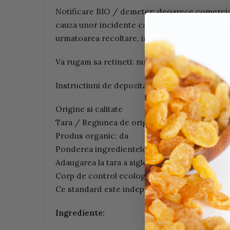
Notificare BIO / demeter: deoarece comerciali
cauza unor incidente care nu pot fi influentat
urmatoarea recoltare, in aceste cazuri rare vo
Va rugam sa retineti: nu utilizati uleiuri esent
Instructiuni de depozitare: va rugam sa depozit
Origine si calitate
Tara / Regiunea de origine Ingrediente princip
Produs organic: da
Ponderea ingredientelor organice: 100% org
Adaugarea la tara a siglei UE: Agricultura UE
Corp de control ecologic: DE-oKO-013
Ce standard este indeplinit: demeter
Ingrediente: