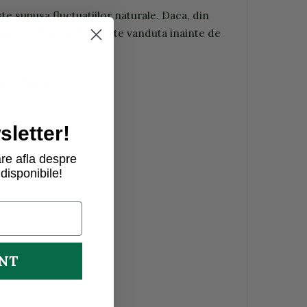
e supusa fluctuatiilor naturale. Daca, din
 si aceasta cantitate este vanduta inainte de
 ochi sau mucoase.
letter!
re afla despre
disponibile!
UNT