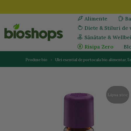
Sari
la
Alimente
Ba
continut
Diete & Stiluri de 
Sănătate & Wellbe
Risipa Zero
Bl
Produse bio
Ulei esential de portocala bio alimentar, 5
Lipsa stoc