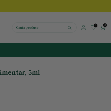
0
0
limentar, 5ml