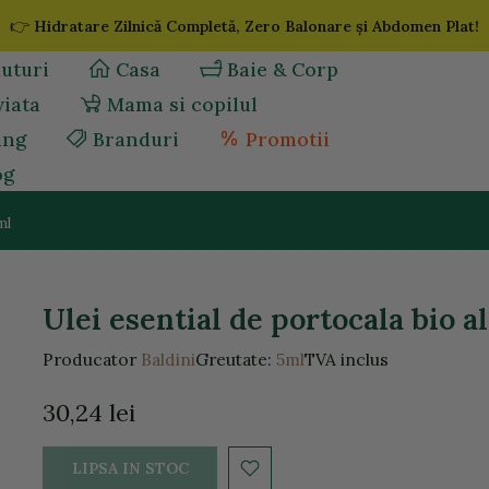
👉
Hidratare Zilnică Completă, Zero Balonare și Abdomen Plat!
uturi
Casa
Baie & Corp
viata
Mama si copilul
ing
Branduri
Promotii
og
ml
Ulei esential de portocala bio a
Producator
Baldini
Greutate:
5ml
TVA inclus
30,24 lei
LIPSA IN STOC