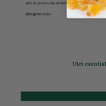
ulei de portocala demeter.Citrus sinensis, coa
Alergeni
urme:
Ulei esential