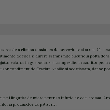
puterea de a elimina tensiunea de nervozitate si stres. Ulei 
ntimente de frica si durere si transmite bucurie si pofta de v
jutor valoros in gospodarie si ca ingredient racoritor pentru
cuisor condiment de Craciun, vanilie si scortisoara, dar se po
ni pe 1 lingurita de miere pentru o infuzie de ceai aromat. Ar
ilor si produselor de patiserie.