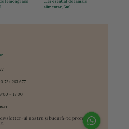
l de lemongrass
Ulei esential de lamaie
l
alimentar, 5ml
35,96 lei
zi
77
0 724 263 677
9:00 – 17:00
ps.ro
newsletter-ul nostru și bucură-te promoții și
le.