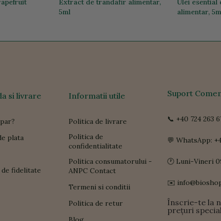
rapefruit
Extract de trandafir alimentar,
Ulei esentia
5ml
alimentar, 5m
100,01 lei
33,04 lei
Suport Comen
 si livrare
Informatii utile
📞 +40 724 263 6
par?
Politica de livrare
Politica de
e plata
💬 WhatsApp: +4
confidentialitate
Politica consumatorului -
🕐 Luni-Vineri 0
de fidelitate
ANPC Contact
✉️ info@biosho
Termeni si conditii
Înscrie-te la 
Politica de retur
prețuri specia
Blog