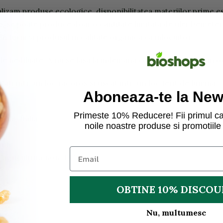
zam produse ecologice, disponibilitatea materiilor prime est
e, se poate produce doar o cantitate limitata de ulei Demeter
m furniza produsul in calitate organica ca inlocuitor.
iale nediluate. A nu se lasa la indemana copiilor. Nu intrati in
ati intr-un loc racoros si uscat intr-un loc ferit de lumina.
Aboneaza-te la News
Primeste 10% Reducere! Fii primul ca
ale: Italia
noile noastre produse si promotiile 
anic
 / agricultura non-UE
OBTINE 10% DISCO
Nu, multumesc