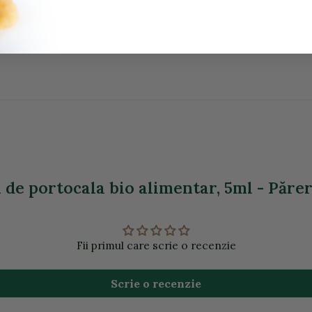
ja, provine din agricultura ecologica Demter, presare la rece
 de portocala bio alimentar, 5ml - Părer
Fii primul care scrie o recenzie
Scrie o recenzie