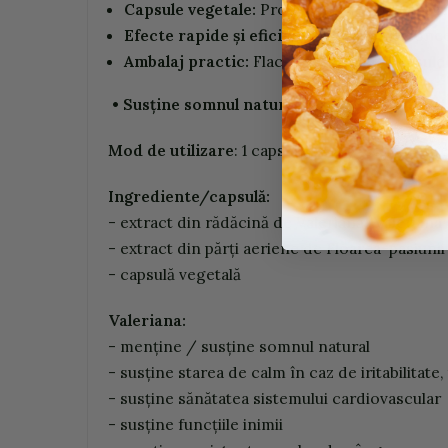
Capsule vegetale:
Produsul este potrivit pen
Efecte rapide și eficiente:
Extractele conce
Ambalaj practic:
Flaconul de 60 de capsule 
• Susține somnul natural • Susține 
M
o
d
de
utiliz
a
r
e
:
1
c
ap
s
u
lă
pe zi /
conf
o
r
m
r
In
g
r
edi
e
nt
e
/c
a
ps
u
l
ă
:
- e
x
tra
c
t
d
in
r
ă
d
ă
c
i
n
ă
d
e
V
ale
r
i
a
n
ă
(
V
ale
r
ia
n
a
- e
x
tra
c
t
d
in
p
ă
r
ți
ae
r
ie
n
e
d
e
Floa
r
e
a
-p
asi
u
n
ii
- capsulă vegetală
V
a
leri
a
n
a
:
- m
e
n
ți
n
e
/ s
u
sți
n
e
s
omnu
l
n
a
t
u
r
al
- s
u
sți
n
e
sta
r
ea
d
e c
a
lm
în c
a
z
de irita
b
ilitate,
- s
u
sți
n
e
să
n
ătat
e
a
s
i
ste
mu
l
u
i
c
a
rd
i
ov
asc
u
lar
- s
u
sți
n
e
func
țiile
i
n
i
m
ii