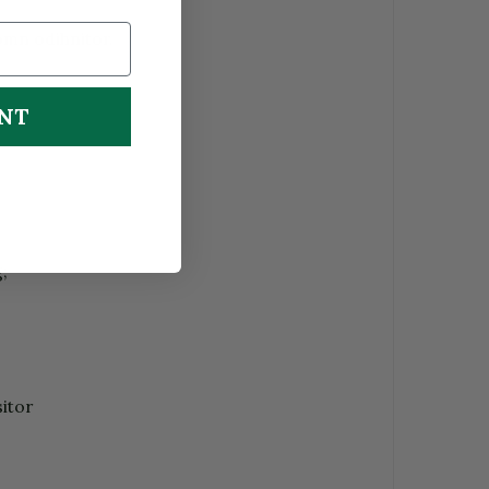
somn odihnitor.
UNT
g
;
sit
o
r