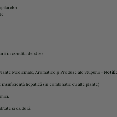
ap
ila
r
el
o
r
le
ă
r
ii în c
ond
iții
d
e stres
Pla
n
te
M
ed
ici
n
ale,
A
rom
atice
şi P
ro
d
u
se
ale Stu
pu
l
u
i
-
N
ot
ifi
e
i
n
s
uf
icie
n
ță
h
e
p
atică
(
în
c
om
bi
n
ație
cu alte
p
la
n
te)
m
ici.
d
itate şi
c
al
dur
ă.