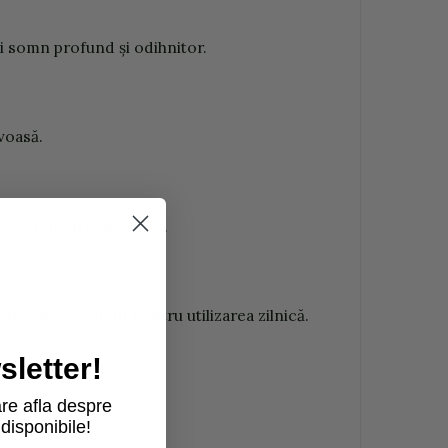
ui somn profund și odihnitor.
rvoasă.
ează relaxarea mentală.
liment este sigur pentru utilizarea zilnică.
letter!
nservanți.
re afla despre
disponibile!