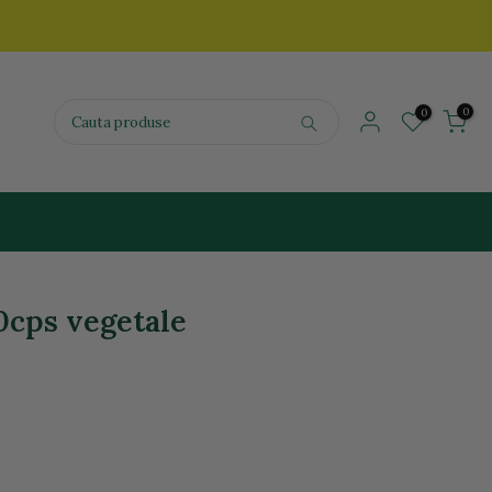
0
0
60cps vegetale