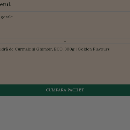
etul.
egetale
+
udră de Curmale și Ghimbir, ECO, 300g | Golden Flavours
CUMPARA PACHET