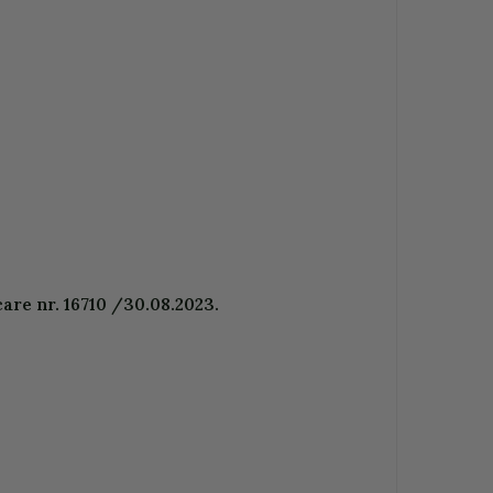
c
a
r
e
n
r
.
167
10
/
3
0.
08
.2
023
.