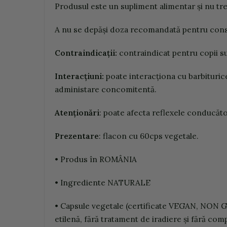
Pr
o
du
s
u
l
e
ste
u
n
s
up
lim
e
n
t
a
lime
n
tar
şi
n
u tr
A
n
u se
d
e
p
ăşi
do
za
r
e
com
a
n
dată
p
e
n
tru
c
on
C
o
nt
ra
indic
aț
ii:
c
on
trai
nd
ic
a
t
p
e
n
tru
c
op
ii
s
Int
e
r
a
c
ț
iuni:
po
ate
i
n
te
r
a
c
ți
on
a
cu
b
a
rb
it
ur
ic
a
dm
i
n
ista
r
e
c
on
co
m
ite
n
tă.
A
t
en
ț
i
o
n
ă
r
i
:
po
ate
a
f
e
c
ta
r
e
f
e
x
ele
c
on
d
u
c
ă
t
P
r
e
z
en
ta
r
e
:
f
lac
o
n
cu
60cps vegetale.
•
Pr
o
du
s
în ROMÂN
I
A
•
Ingr
e
d
i
e
n
te
NA
T
URA
L
E
•
Ca
p
s
u
le
v
e
g
etale
(
c
er
tificate
V
E
GAN,
NON G
etile
n
ă,
f
ă
r
ă
trata
m
e
n
t
d
e ira
d
i
e
r
e
și
f
ă
r
ă c
om