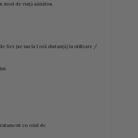
n
m
od
d
e
v
iaţă
să
n
ăt
o
s
.
d
e
f
ier
(
se iau la 1
or
ă
d
i
s
ta
n
ță)
la
u
tiliz
ar
e
/
u
l
u
i.
trata
m
e
n
t
c
u
ox
id
d
e