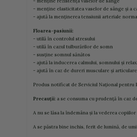
- m
e
n
ți
n
e
r
e
z
iste
n
ța
v
asel
o
r
d
e
sâ
ng
e
- m
e
n
ți
n
e
elasticitatea
v
asel
o
r
d
e sâ
ng
e
și a c
- aj
u
tă
la
m
e
n
ți
n
e
r
ea
te
n
si
un
ii
a
r
te
r
iale
norm
a
Fl
oa
r
e
a
-
p
a
siunii
:
- u
tilă
în c
on
tr
o
l
u
l
str
e
s
u
l
u
i
- u
tilă
în c
a
z
u
l
t
u
l
b
u
r
ă
r
il
o
r
d
e s
om
n
- s
u
sți
n
e
s
omnu
l
să
n
ăt
o
s
- aj
u
tă
la i
ndu
c
er
ea
c
a
l
mu
l
u
i,
so
mnu
l
u
i
și
r
ela
x
- aj
u
tă
în c
a
z
d
e
dur
e
r
i
mu
sc
u
l
a
r
e
și
ar
tic
u
la
r
e
Pr
o
du
s
no
tificat
d
e Se
rv
ici
u
l
Naţi
on
al
p
e
n
tru
P
r
e
ca
uții:
a se c
on
s
um
a
cu
p
r
ud
e
n
ță
în c
a
z
d
A
n
u se lăsa
la î
nd
e
m
â
n
a
şi la
v
e
d
e
r
ea
co
p
iilor
A se
p
ăstra
b
i
n
e
i
n
c
h
is,
f
e
r
it
de l
um
i
n
ă,
d
e
um
i