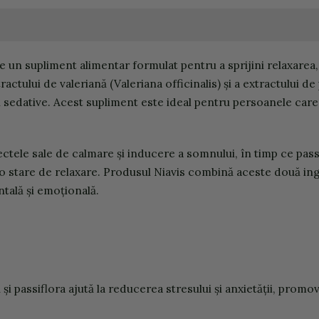
te un supliment alimentar formulat pentru a sprijini relaxarea,
ului de valeriană (Valeriana officinalis) și a extractului de 
 sedative. Acest supliment este ideal pentru persoanele care
tele sale de calmare și inducere a somnului, în timp ce pass
 stare de relaxare. Produsul Niavis combină aceste două ingr
ntală și emoțională.
 și passiflora ajută la reducerea stresului și anxietății, promo