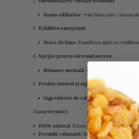
Îmbunătățirea calității somnului:
Somn odihnitor:
Valeriana este cunoscută
Echilibru emoțional:
Stare de bine:
Passiflora ajută la echilibr
Sprijin pentru sistemul nervos:
Relaxare mentală:
Combinația de valerian
Produs natural și sigur:
Ingrediente de calitate:
Realizat din extr
Caracteristici:
100% natural:
Extracte de valeriană și passi
Formulă calmantă:
Ideal pentru reducerea st