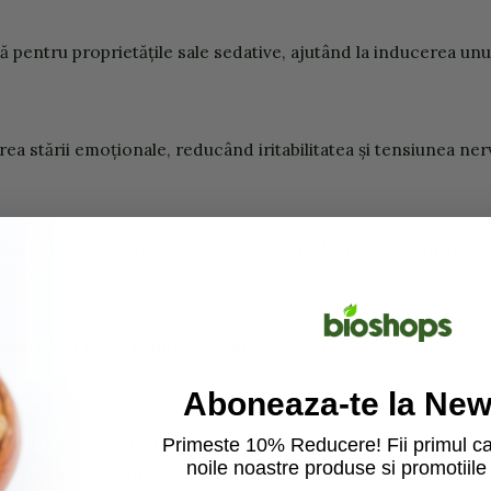
 pentru proprietățile sale sedative, ajutând la inducerea un
area stării emoționale, reducând iritabilitatea și tensiunea ne
ă și passiflora susține sănătatea sistemului nervos și promov
acte naturale de plante, fără aditivi sau conservanți, acest sup
Aboneaza-te la News
flora obținute din plante de înaltă calitate, fără aditivi sau co
Primeste 10% Reducere! Fii primul ca
noile noastre produse si promotiile 
resului, anxietății și îmbunătățirea calității somnului.