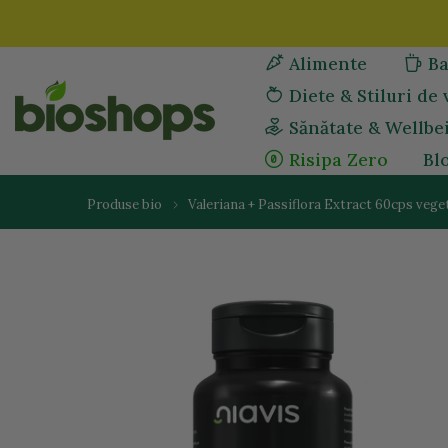
Sari
la
Alimente
Ba
continut
Diete & Stiluri de 
Sănătate & Wellbe
Risipa Zero
Bl
Produse bio
Valeriana + Passiflora Extract 60cps vege