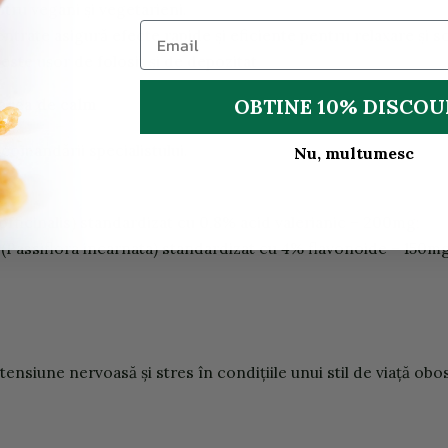
tru vegani și vegetarieni.
ntrate asigură efecte rapide și eficiente pentru relaxare și 
este ușor de folosit și de depozitat
OBTINE 10% DISCO
starea de calm
e
c
om
a
nd
ă
r
ii s
p
e
c
ialist
u
l
u
i.
Nu, multumesc
o
f
f
ici
n
alis) sta
nd
a
rd
izat
cu 0,
8
%
acid
v
al
e
r
ia
n
ic
–
2
00mg
;
(
Passifl
or
a
i
n
c
arn
ata) sta
nd
a
rd
izat
cu
4
%
f
a
vo
n
o
i
d
e
–
1
5
0m
 te
n
si
un
e
n
e
r
v
o
asă
și
stres
în c
ond
ițiile
unu
i
stil
d
e
v
iață
obo