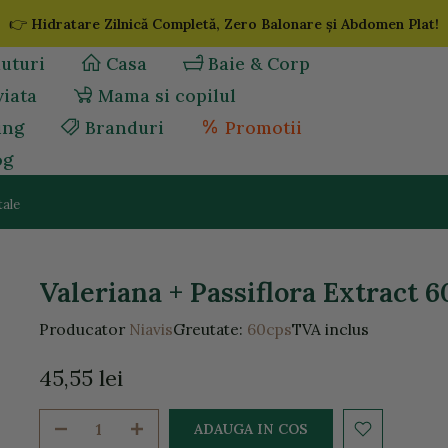
👉
Hidratare Zilnică Completă, Zero Balonare și Abdomen Plat!
uturi
Casa
Baie & Corp
viata
Mama si copilul
ing
Branduri
Promotii
og
tale
Valeriana + Passiflora Extract 
Producator
Niavis
Greutate:
60cps
TVA inclus
45,55 lei
ADAUGA IN COS