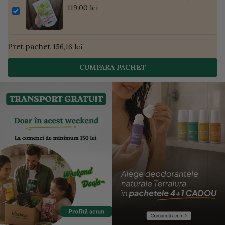
Pudră de Curmale și Ghimbir, ECO, 300g
119,00 lei
| Golden Flavours
Pret pachet
156,16 lei
CUMPARA PACHET