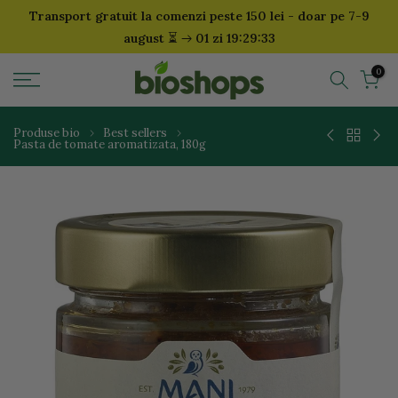
Transport gratuit la comenzi peste 150 lei - doar pe 7-9
Sari
⏳
august
01 zi 19:29:33
la
continut
0
Produse bio
Best sellers
Pasta de tomate aromatizata, 180g