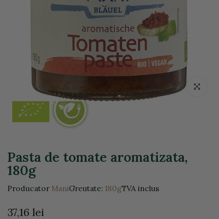
Click pentr
Pasta de tomate aromatizata,
180g
Producator
Mani
Greutate:
180g
TVA inclus
37,16 lei